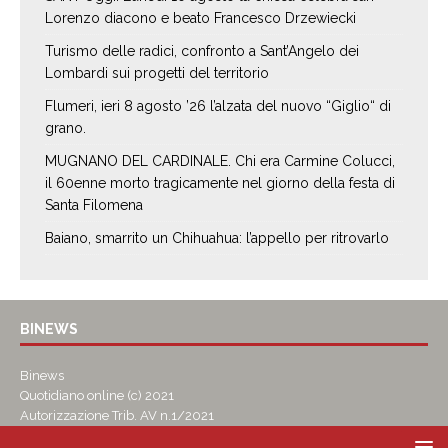
Lorenzo diacono e beato Francesco Drzewiecki
Turismo delle radici, confronto a Sant’Angelo dei
Lombardi sui progetti del territorio
Flumeri, ieri 8 agosto ’26 l’alzata del nuovo “Giglio“ di
grano.
MUGNANO DEL CARDINALE. Chi era Carmine Colucci,
il 60enne morto tragicamente nel giorno della festa di
Santa Filomena
Baiano, smarrito un Chihuahua: l’appello per ritrovarlo
BINEWS
Binews
Quotidiano online (c) 2021
Autorizzazione Trib. AV n.1/2021