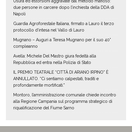
Usura ed estorsioni aggravate dal metodo mafioso:
due persone in carcere dopo l’inchiesta della DDA di
Napoli
Guardia Agroforestale Italiana, firmato a Lauro il terzo
protocollo d’intesa nel Vallo di Lauro
Mugnano – Auguri a Teresa Mugnano per il suo 40°
compleanno
Avella: Michele Del Mastro giura fedeltà alla
Repubblica ed entra nella Polizia di Stato
IL PREMIO TEATRALE “CITTÀ DI ARIANO IRPINO” È
ANNULLATO. “Ci sentiamo calpestati, traditi e
profondamente mortificati.”
Montoro, l’amministrazione comunale chiede incontro
alla Regione Campania sul programma strategico di
riqualificazione del Fiume Sarno