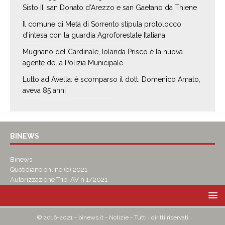
Sisto II, san Donato d’Arezzo e san Gaetano da Thiene
Il comune di Meta di Sorrento stipula protolocco
d’intesa con la guardia Agroforestale Italiana
Mugnano del Cardinale, Iolanda Prisco è la nuova
agente della Polizia Municipale
Lutto ad Avella: è scomparso il dott. Domenico Amato,
aveva 85 anni
BINEWS
Binews
Quotidiano online (c) 2021
Autorizzazione Trib. AV n.1/2021
© 2016-2021 - binews.it - Notizie - Tutti i diritti riservati