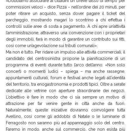
«Dobbiamo assicurare ai cittadini un breve lasso di tempo per
commissioni veloci – dice Pizza – nell’ordine dei 20 minuti, per
poter ritirare un acquisto, senza dover pagare il ticket del
parcheggio, mostrando magari lo scontrino a chi effettua i
controlli sulle aree di sosta a pagamento. A chi apre un’attività
l’amministrazione, attraverso una convenzione con i proprietari
degli immobili, farà in modo di garantire un contributo sui fitti,
così come un’agevolazione sui tributi comunali».
Ma non è tutto. Per ridare un impulso alle attività commerciali, il
candidato del centrosinistra propone la pianificazione di un
programma di eventi durante tutto l’arco dell’anno: «Non solo
concerti o momenti ludici – spiega – ma anche rassegne,
appuntamenti culturali, forum e festival anche legati all’identità
del territorio, tra enogastronomia e prodotti tipici. Oltre a serate
dedicate alle vetrine con aperture straordinarie dei negozi.
L’obiettivo è fare in modo che ci sia sempre un motivo di
attrazione per far venire gente in città anche da fuori.
Naturalmente, queste iniziative dovranno coinvolgere tutta
Avellino, così come gli addobbi di Natale o le luminarie di
Ferragosto non saranno più ad appannaggio solo del centro.
Faremo in modo, anche sul commercio, che non esista più