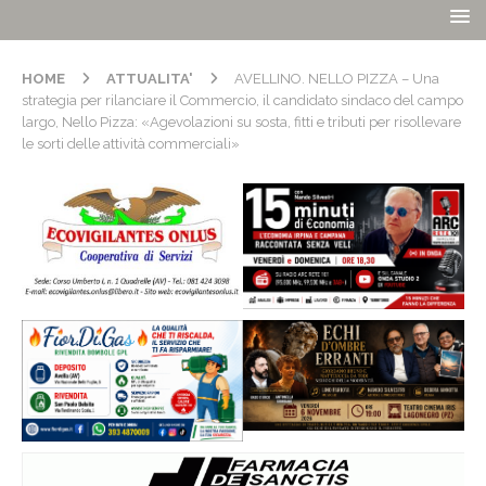
HOME
ATTUALITA'
AVELLINO. NELLO PIZZA – Una
strategia per rilanciare il Commercio, il candidato sindaco del campo
largo, Nello Pizza: «Agevolazioni su sosta, fitti e tributi per risollevare
le sorti delle attività commerciali»