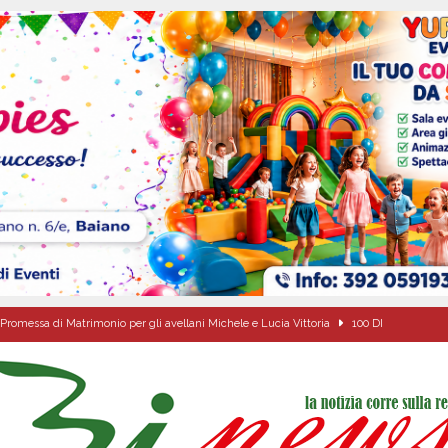
Promessa di Matrimonio per gli avellani Michele e Lucia Vittoria
100 DI
Onofrio: due giorni di fede nel ricordo del fondatore
CULTURA E