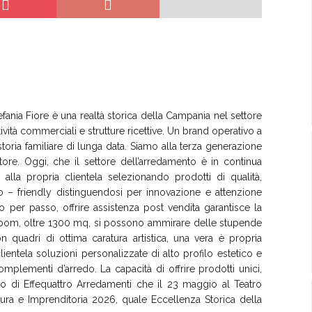
Stefania Fiore è una realtà storica della Campania nel settore
tività commerciali e strutture ricettive. Un brand operativo a
storia familiare di lunga data. Siamo alla terza generazione
tore. Oggi, che il settore dell’arredamento è in continua
 alla propria clientela selezionando prodotti di qualità,
co – friendly distinguendosi per innovazione e attenzione
o per passo, offrire assistenza post vendita garantisce la
wroom, oltre 1300 mq, si possono ammirare delle stupende
on quadri di ottima caratura artistica, una vera è propria
lientela soluzioni personalizzate di alto profilo estetico e
plementi d’arredo. La capacità di offrire prodotti unici,
esso di Effequattro Arredamenti che il 23 maggio al Teatro
tura e Imprenditoria 2026, quale Eccellenza Storica della