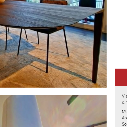
Vi
di
MU
Ap
So