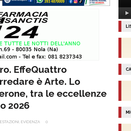
LI
tro. EffeQuattro
CA
redare è Arte. Lo
perone, tra le eccellenze
to 2026
MI
ESTAZIONI
,
EVIDENZA
0