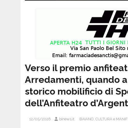
Verso il premio anfitea
Arredamenti, quando ar
storico mobilificio di S
dell’Anfiteatro d’Argen
12/05/2026
binews.it
BAIANO
,
CULTURA e MANIF