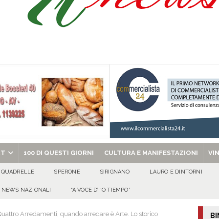
isia delle Apparenze e il Sociale Negato: il Caso del Centro Sociale mai
 al privato
EVIDENZA
Tavolo tecnico permanente della Regione Campania
EVIDENZA
gedia di Marcinelle. Pmi International: “La sicurezza sul lavoro deve diventare
ica può prescindere dalla tutela della vita umana”
CULTURA E
ome funzionano in Italia
CULTURA E MANIFESTAZIONI
chiesa celebra il Martirio di san Giovanni Battista e santa Sabina
EVIDENZA
RT
100 DI QUESTI GIORNI
CULTURA E MANIFESTAZIONI
VI
QUADRELLE
SPERONE
SIRIGNANO
LAURO E DINTORNI
NEWS NAZIONALI
“A VOCE D’ ‘O TIEMPO”
eQuattro Arredamenti, quando arredare è Arte. Lo storico
BI