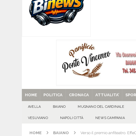
[ 07/08/2026 ]
MUGNANO DEL CARDINALE. L’Ipocr
usato – abbandonato – vandalizzato e destinato
[ 07/08/2026 ]
Emergenza cinghiali: nasce il 
[ 07/08/2026 ]
8 agosto, anniversario della tra
una cultura collettiva. Nessuna crescita econom
MANIFESTAZIONI
[ 07/08/2026 ]
Casino senza KYC: cosa sono e c
[ 29/08/2025 ]
SANT’Oggi. Venerdì 29 agosto la 
HOME
POLITICA
CRONACA
ATTUALITA’
SPO
AVELLA
BAIANO
MUGNANO DEL CARDINALE
VESUVIANO
NAPOLI CITTÀ
NEWS CAMPANIA
HOME
BAIANO
Verso il premio anfiteatro. Eff