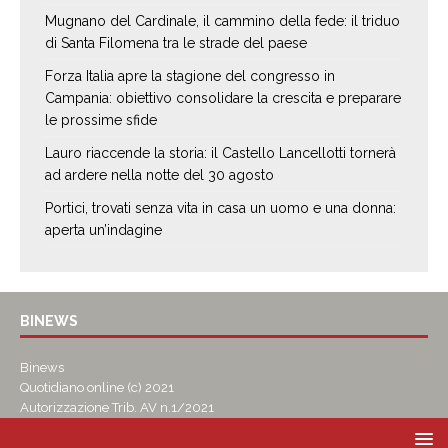
Mugnano del Cardinale, il cammino della fede: il triduo
di Santa Filomena tra le strade del paese
Forza Italia apre la stagione del congresso in
Campania: obiettivo consolidare la crescita e preparare
le prossime sfide
Lauro riaccende la storia: il Castello Lancellotti tornerà
ad ardere nella notte del 30 agosto
Portici, trovati senza vita in casa un uomo e una donna:
aperta un’indagine
BINEWS
Binews
Quotidiano online (c) 2021
Autorizzazione Trib. AV n.1/2021