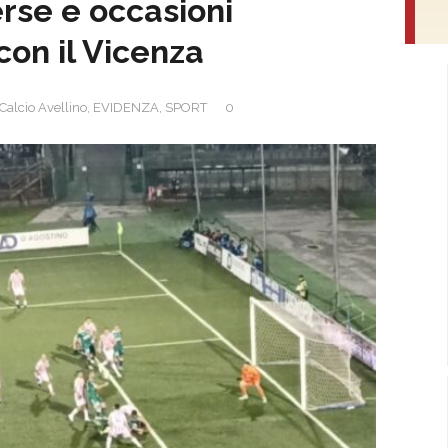
erse e occasioni
con il Vicenza
Calcio Avellino
,
EVIDENZA
,
SPORT
0