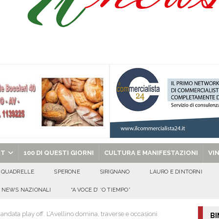
Onofrio: due giorni di fede nel ricordo del fondatore
CULTURA E
isia delle Apparenze e il Sociale Negato: il Caso del Centro Sociale mai
 al privato
EVIDENZA
Tavolo tecnico permanente della Regione Campania
EVIDENZA
gedia di Marcinelle. Pmi International: “La sicurezza sul lavoro deve diventare
ica può prescindere dalla tutela della vita umana”
CULTURA E
chiesa celebra il Martirio di san Giovanni Battista e santa Sabina
EVIDENZA
RT
100 DI QUESTI GIORNI
CULTURA E MANIFESTAZIONI
VI
QUADRELLE
SPERONE
SIRIGNANO
LAURO E DINTORNI
NEWS NAZIONALI
“A VOCE D’ ‘O TIEMPO”
 andata play off. L’Avellino domina, traverse e occasioni
BI