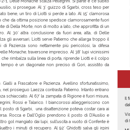
2-1, Delle Monache scalza Pellegrini. Si parte e c’è subito
usilio, si prosegue. Al 3′ guizzo di Sgarbi, cross teso per
ato bene, un tiro di Liotti si perde a lato. Al 15′ clamorosa
rno che da ottima posizione spedisce clamorosamente fuori
te di Della Morte, non di molto a lato, che approfitta di un
ro. Al 30′ altra conclusione da fuori area, alta, di Delle
za gli avversari, Liotti serve Patierno che allarga troppo il
i di Pazienza sono nettamente più pericolosi, la difesa
Delle Monache, traversone impreciso. Al 38′ lupi vicinissimi
 che rimbalza sulla linea di porta, riprende Liotti e il colpo
mo tempo è un diagonale non preciso di Gori, assistito da
’è. Gialli a Frascatore e Pazienza. Avellino sfortunatissimo,
, nel prosieguo Laezza contrasta Patierno. Intanto entrano
nza schiacciato. Al 67′ la zampata di Rigione è fuori misura,
Il
grini, Rossi e Talarico. I biancorossi alleggeriscono con
da
l posto di Sgarbi, una disattenzione poteva costar cara ai
Vi
ersa. Rocca e Dall’Oglio prendono il posto di D’Ausilio e
di
altro gol mangiato dai lupi, sull’uscita a vuoto di Confente è
uattro i minuti di recupero. Al 92′ Ghidotti salva gli irpini