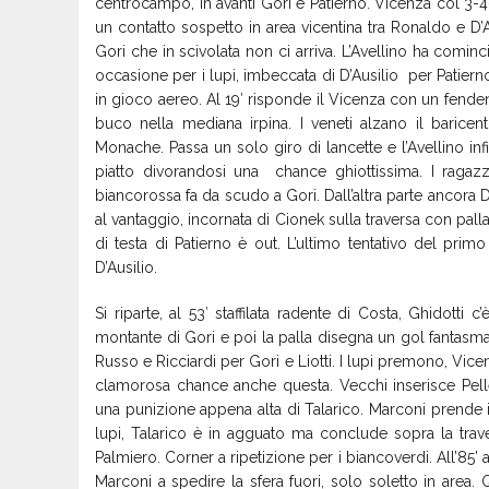
centrocampo, in avanti Gori e Patierno. Vicenza col 3-4-
un contatto sospetto in area vicentina tra Ronaldo e D’A
Gori che in scivolata non ci arriva. L’Avellino ha cominci
occasione per i lupi, imbeccata di D’Ausilio per Patie
in gioco aereo. Al 19′ risponde il Vicenza con un fenden
buco nella mediana irpina. I veneti alzano il baricent
Monache. Passa un solo giro di lancette e l’Avellino infil
piatto divorandosi una chance ghiottissima. I ragazz
biancorossa fa da scudo a Gori. Dall’altra parte ancora 
al vantaggio, incornata di Cionek sulla traversa con palla
di testa di Patierno è out. L’ultimo tentativo del pri
D’Ausilio.
Si riparte, al 53′ staffilata radente di Costa, Ghidotti c
montante di Gori e poi la palla disegna un gol fantasma
Russo e Ricciardi per Gori e Liotti. I lupi premono, Vice
clamorosa chance anche questa. Vecchi inserisce Pelle
una punizione appena alta di Talarico. Marconi prende i
lupi, Talarico è in agguato ma conclude sopra la trav
Palmiero. Corner a ripetizione per i biancoverdi. All’85’ 
Marconi a spedire la sfera fuori, solo soletto in area. Q