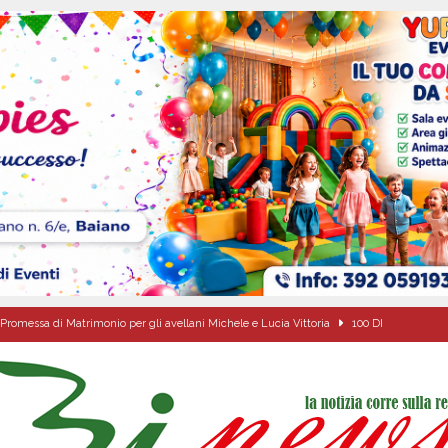
Promessa di Matrimonio per gli avellani Michele e Lucia Vittoria
100 DI
 sfida parte anche dall’Irpinia: nuovo incarico per Gerardo Gonnella