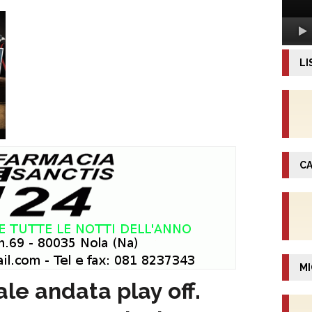
LI
CA
MI
ale andata play off.