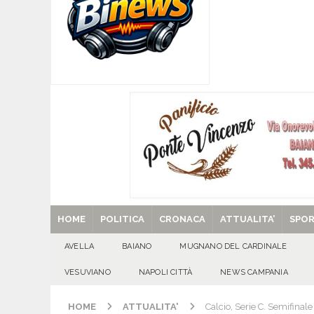
[ 07/08/2026 ]
Visciano celebra Padre Arturo D’
MANIFESTAZIONI
[ 07/08/2026 ]
MUGNANO DEL CARDINALE. L’Ipocr
usato – abbandonato – vandalizzato e destinato
[ 07/08/2026 ]
Emergenza cinghiali: nasce il 
[ 07/08/2026 ]
8 agosto, anniversario della tra
una cultura collettiva. Nessuna crescita econom
MANIFESTAZIONI
[ 29/08/2025 ]
SANT’Oggi. Venerdì 29 agosto la 
HOME
POLITICA
CRONACA
ATTUALITA’
SPO
AVELLA
BAIANO
MUGNANO DEL CARDINALE
VESUVIANO
NAPOLI CITTÀ
NEWS CAMPANIA
HOME
ATTUALITA'
Calcio, Serie C. Semifinale