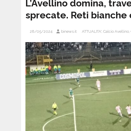
L’Avellino domina, trav
sprecate. Reti bianche 
28/05/2024
binews.it
ATTUALITA'
,
Calcio Avellino
,