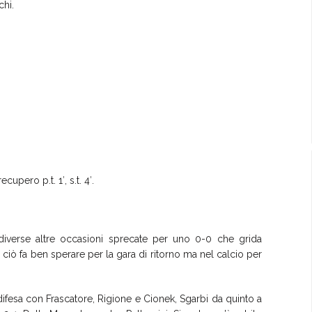
hi.
pero p.t. 1′, s.t. 4′.
 diverse altre occasioni sprecate per uno 0-0 che grida
, ciò fa ben sperare per la gara di ritorno ma nel calcio per
difesa con Frascatore, Rigione e Cionek, Sgarbi da quinto a