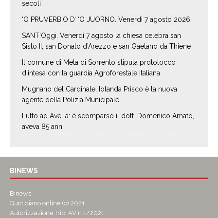
secoli
‘O PRUVERBIO D’ ‘O JUORNO. Venerdì 7 agosto 2026
SANT’Oggi. Venerdì 7 agosto la chiesa celebra san
Sisto II, san Donato d’Arezzo e san Gaetano da Thiene
Il comune di Meta di Sorrento stipula protolocco
d’intesa con la guardia Agroforestale Italiana
Mugnano del Cardinale, Iolanda Prisco è la nuova
agente della Polizia Municipale
Lutto ad Avella: è scomparso il dott. Domenico Amato,
aveva 85 anni
BINEWS
Binews
Quotidiano online (c) 2021
Autorizzazione Trib. AV n.1/2021