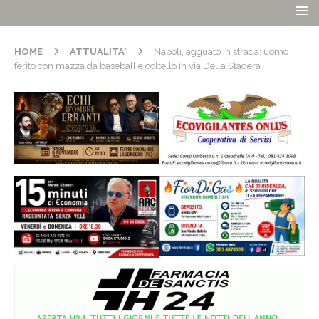
HOME
ATTUALITA'
Napoli, agguato in strada: uomo
ferito con mazza da baseball e coltello in via Della Stadera