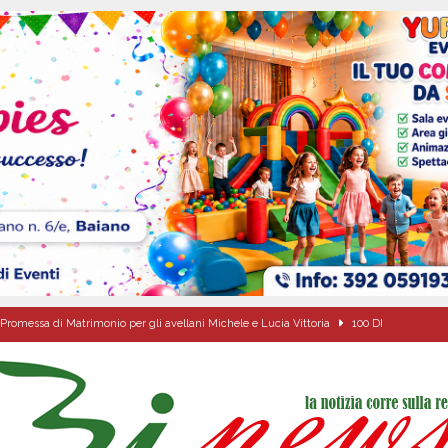
Promessa di Matrimonio per gli avellani Michele e Lucia Vittoria
100 DI
of. Dott. Salvatore Vasco: un traguardo speciale circondato dall’affetto della