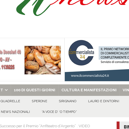
ovedì 6 agosto 2026
ALMANACCO
dí, 6 Agosto 2026
ALMANACCO
celebra la Trasfigurazione del Signore e sant’Ormisda
EVIDENZA
ale si chiude con una serata di emozioni e il primo campeggio nel Convento di
chiesa celebra il Martirio di san Giovanni Battista e santa Sabina
EVIDENZA
RT
100 DI QUESTI GIORNI
CULTURA E MANIFESTAZIONI
VI
QUADRELLE
SPERONE
SIRIGNANO
LAURO E DINTORNI
NEWS NAZIONALI
“A VOCE D’ ‘O TIEMPO”
Successo per il Premio “Anfiteatro d’Argento” . VIDEO
BI