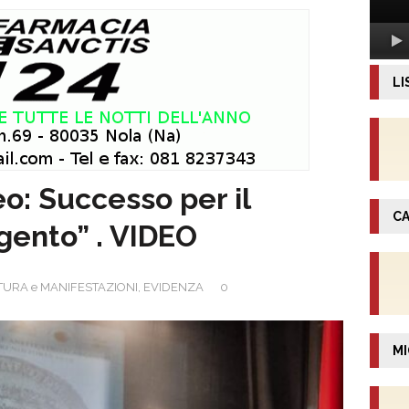
LI
o: Successo per il
CA
gento” . VIDEO
TURA e MANIFESTAZIONI
,
EVIDENZA
0
MI