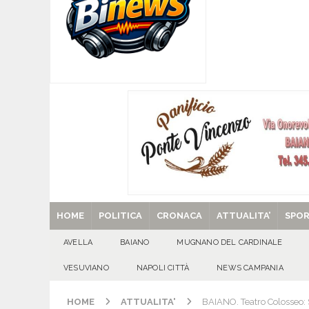
[ 06/08/2026 ]
‘O PRUVERBIO D’ ‘O JUORNO. Gi
[ 06/08/2026 ]
ALMANACCO DEL GIORNO. Giove
[ 06/08/2026 ]
SANT’Oggi. Giovedì 6 agosto si 
[ 05/08/2026 ]
Taurano, il Centro Estivo Comun
San Giovanni del Palco
ATTUALITA'
[ 29/08/2025 ]
SANT’Oggi. Venerdì 29 agosto la 
HOME
POLITICA
CRONACA
ATTUALITA’
SPO
AVELLA
BAIANO
MUGNANO DEL CARDINALE
VESUVIANO
NAPOLI CITTÀ
NEWS CAMPANIA
HOME
ATTUALITA'
BAIANO. Teatro Colosseo: 