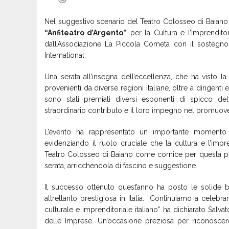
Nel suggestivo scenario del Teatro Colosseo di Baiano (
“Anfiteatro d’Argento”
per la Cultura e l’Imprenditor
dall’Associazione La Piccola Cometa con il sosteg
International.
Una serata all’insegna dell’eccellenza, che ha visto la
provenienti da diverse regioni italiane, oltre a dirigenti
sono stati premiati diversi esponenti di spicco de
straordinario contributo e il loro impegno nel promuove
L’evento ha rappresentato un importante momento d
evidenziando il ruolo cruciale che la cultura e l’imp
Teatro Colosseo di Baiano come cornice per questa pres
serata, arricchendola di fascino e suggestione.
Il successo ottenuto quest’anno ha posto le solide b
altrettanto prestigiosa in Italia. “Continuiamo a cele
culturale e imprenditoriale italiano” ha dichiarato Sal
delle Imprese. Un’occasione preziosa per riconoscere