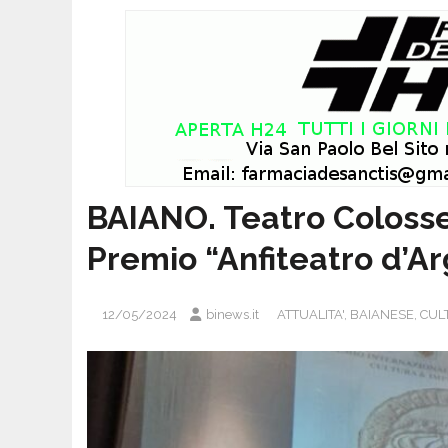
BAIANO. Teatro Colosse
Premio “Anfiteatro d’Ar
12/05/2024
binews.it
ATTUALITA'
,
BAIANESE
,
CUL