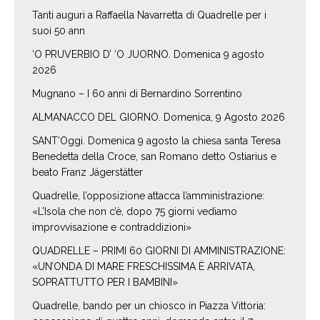
Tanti auguri a Raffaella Navarretta di Quadrelle per i
suoi 50 ann
‘O PRUVERBIO D’ ‘O JUORNO. Domenica 9 agosto
2026
Mugnano – I 60 anni di Bernardino Sorrentino
ALMANACCO DEL GIORNO. Domenica, 9 Agosto 2026
SANT’Oggi. Domenica 9 agosto la chiesa santa Teresa
Benedetta della Croce, san Romano detto Ostiarius e
beato Franz Jägerstätter
Quadrelle, l’opposizione attacca l’amministrazione:
«L’Isola che non c’è, dopo 75 giorni vediamo
improvvisazione e contraddizioni»
QUADRELLE – PRIMI 60 GIORNI DI AMMINISTRAZIONE:
«UN’ONDA DI MARE FRESCHISSIMA È ARRIVATA,
SOPRATTUTTO PER I BAMBINI»
Quadrelle, bando per un chiosco in Piazza Vittoria: