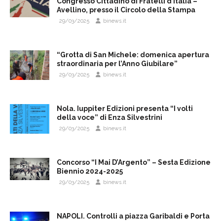
Congresso Cittadino di Fratelli d’Italia –
Avellino, presso il Circolo della Stampa
29/03/2025
binews.it
“Grotta di San Michele: domenica apertura
straordinaria per l’Anno Giubilare”
29/03/2025
binews.it
Nola. Iuppiter Edizioni presenta “I volti
della voce” di Enza Silvestrini
29/03/2025
binews.it
Concorso “I Mai D’Argento” – Sesta Edizione
Biennio 2024-2025
29/03/2025
binews.it
NAPOLI. Controlli a piazza Garibaldi e Porta