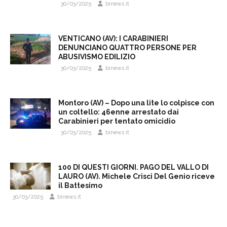
30/03/2025
binews.it
VENTICANO (AV): I CARABINIERI
DENUNCIANO QUATTRO PERSONE PER
ABUSIVISMO EDILIZIO
30/03/2025
binews.it
Montoro (AV) – Dopo una lite lo colpisce con
un coltello: 46enne arrestato dai
Carabinieri per tentato omicidio
30/03/2025
binews.it
100 DI QUESTI GIORNI. PAGO DEL VALLO DI
LAURO (AV). Michele Crisci Del Genio riceve
il Battesimo
30/03/2025
binews.it