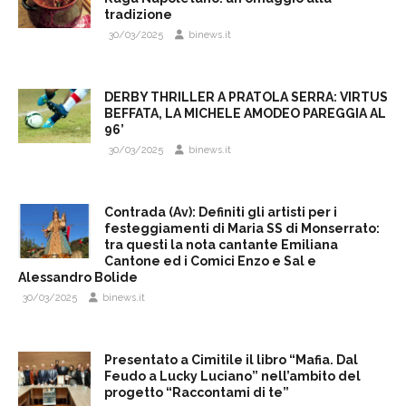
tradizione
30/03/2025
binews.it
DERBY THRILLER A PRATOLA SERRA: VIRTUS
BEFFATA, LA MICHELE AMODEO PAREGGIA AL
96’
30/03/2025
binews.it
Contrada (Av): Definiti gli artisti per i
festeggiamenti di Maria SS di Monserrato:
tra questi la nota cantante Emiliana
Cantone ed i Comici Enzo e Sal e
Alessandro Bolide
30/03/2025
binews.it
Presentato a Cimitile il libro “Mafia. Dal
Feudo a Lucky Luciano” nell’ambito del
progetto “Raccontami di te”