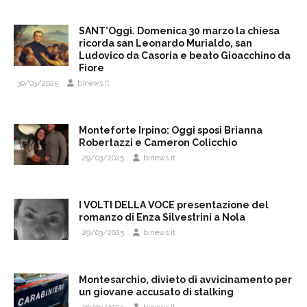
SANT’Oggi. Domenica 30 marzo la chiesa
ricorda san Leonardo Murialdo, san
Ludovico da Casoria e beato Gioacchino da
Fiore
30/03/2025
binews.it
Monteforte Irpino: Oggi sposi Brianna
Robertazzi e Cameron Colicchio
29/03/2025
binews.it
I VOLTI DELLA VOCE presentazione del
romanzo di Enza Silvestrini a Nola
29/03/2025
binews.it
Montesarchio, divieto di avvicinamento per
un giovane accusato di stalking