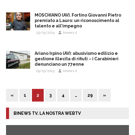
MOSCHIANO (AV). Fortino Giovanni Pietro
premiato a Lauro: un riconoscimento al
talento e all’impegno
29/03/2025
binews.it
Ariano Irpino (AV): abusivismo edilizio e
gestione illecita di rifiuti – i Carabinieri
denunciano un 77enne
29/03/2025
binews.it
«
1
2
3
4
…
29
»
BINEWS TV. LA NOSTRA WEBTV