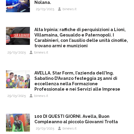
Nolana.
29/03/2025
binews.it
Alta Irpinia: raffiche di perquisizioni a Lioni,
Villamaina, Gesualdo e Paternopoli. I
Carabinieri, con l’ausilio delle unità cinofile,
trovano armi e munizioni
29/03/2025
binews.it
AVELLA. Star Form, l’azienda dell’Ing.
Sabatino D’Avanzo festeggia 25 anni di
eccellenza nella Formazione
Professionale e nei Servizi alle Imprese
29/03/2025
binews.it
100 DI QUESTI GIORNI. Avella, Buon
Compleanno al piccolo Giovanni Trotta
29/03/2025
binews.it