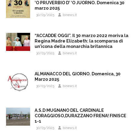
‘O PRUVERBIO D’ ‘O JUORNO. Domenica 30
marzo 2025
30/03/2025
binews.it
“ACCADDE OGGI”. Il 30 marzo 2022 moriva la
Regina Madre Elizabeth: la scomparsa di
un’icona della monarchia britannica
30/03/2025
binews.it
ALMANACCO DEL GIORNO. Domenica, 30
Marzo 2025
30/03/2025
binews.it
A.S.D MUGNANO DEL CARDINALE
CORAGGIOSO,DURAZZANO FRENA! FINISCE
1-1
30/03/2025
binews.it