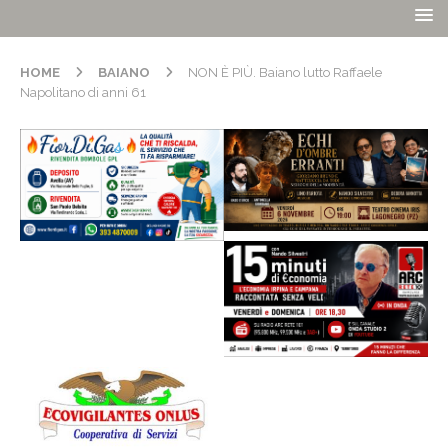
HOME
BAIANO
NON È PIÙ. Baiano lutto Raffaele
Napolitano di anni 61