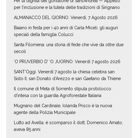
Per la dignità del gonfalone di Sant’Andrea — Appello
per l’inclusione e la tutela delle tradizioni di Sirignano
ALMANACCO DEL GIORNO. Venerdí, 7 Agosto 2026
Baiano in festa per i 40 anni di Carla Miceli: gli auguri
speciali della famiglia Colucci
Santa Filomena: una storia di fede che vive da oltre due
secoli
‘O PRUVERBIO D’ ‘O JUORNO. Venerdì 7 agosto 2026
SANT’Oggi. Venerdì 7 agosto la chiesa celebra san
Sisto II, san Donato d’Arezzo e san Gaetano da Thiene
Il comune di Meta di Sorrento stipula protolocco
d’intesa con la guardia Agroforestale Italiana
Mugnano del Cardinale, Iolanda Prisco è la nuova
agente della Polizia Municipale
Lutto ad Avella: è scomparso il dott. Domenico Amato,
aveva 85 anni