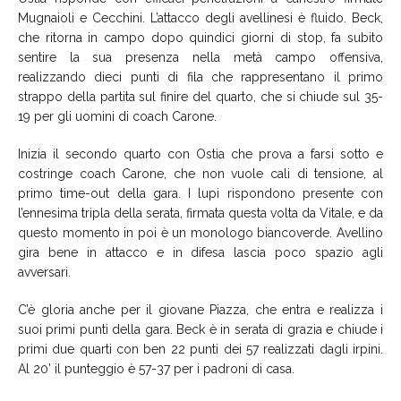
Mugnaioli e Cecchini. L’attacco degli avellinesi è fluido. Beck,
che ritorna in campo dopo quindici giorni di stop, fa subito
sentire la sua presenza nella metà campo offensiva,
realizzando dieci punti di fila che rappresentano il primo
strappo della partita sul finire del quarto, che si chiude sul 35-
19 per gli uomini di coach Carone.
Inizia il secondo quarto con Ostia che prova a farsi sotto e
costringe coach Carone, che non vuole cali di tensione, al
primo time-out della gara. I lupi rispondono presente con
l’ennesima tripla della serata, firmata questa volta da Vitale, e da
questo momento in poi è un monologo biancoverde. Avellino
gira bene in attacco e in difesa lascia poco spazio agli
avversari.
C’è gloria anche per il giovane Piazza, che entra e realizza i
suoi primi punti della gara. Beck è in serata di grazia e chiude i
primi due quarti con ben 22 punti dei 57 realizzati dagli irpini.
Al 20’ il punteggio è 57-37 per i padroni di casa.