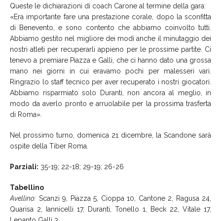
Queste le dichiarazioni di coach Carone al termine della gara:
«Era importante fare una prestazione corale, dopo la sconfitta
di Benevento, e sono contento che abbiamo coinvolto tutti.
Abbiamo gestito nel migliore dei modi anche il minutaggio dei
nostri atleti per recuperarli appieno per le prossime partite. Ci
tenevo a premiare Piazza e Galli, che ci hanno dato una grossa
mano nei giorni in cui eravamo pochi per malesseri vari.
Ringrazio lo staff tecnico per aver recuperato i nostri giocatori.
Abbiamo risparmiato solo Duranti, non ancora al meglio, in
modo da averlo pronto e arruolabile per la prossima trasferta
di Roma».
Nel prossimo turno, domenica 21 dicembre, la Scandone sarà
ospite della Tiber Roma.
Parziali:
35-19; 22-18; 29-19; 26-26
Tabellino
Avellino:
Scanzi 9, Piazza 5, Cioppa 10, Cantone 2, Ragusa 24,
Quarisa 2, Iannicelli 17, Duranti, Tonello 1, Beck 22, Vitale 17,
Lepanto Galli 3.