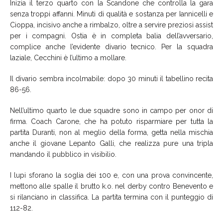
Inizia il terzo quarto con la Scandone che controlla la gara
senza troppi affanni. Minuti di qualità e sostanza per Iannicelli e
Cioppa, incisivo anche a rimbalzo, oltre a servire preziosi assist
per i compagni. Ostia è in completa balia dell’avversario,
complice anche l’evidente divario tecnico. Per la squadra
laziale, Cecchini è l’ultimo a mollare.
Il divario sembra incolmabile: dopo 30 minuti il tabellino recita
86-56.
Nell’ultimo quarto le due squadre sono in campo per onor di
firma. Coach Carone, che ha potuto risparmiare per tutta la
partita Duranti, non al meglio della forma, getta nella mischia
anche il giovane Lepanto Galli, che realizza pure una tripla
mandando il pubblico in visibilio.
I lupi sforano la soglia dei 100 e, con una prova convincente,
mettono alle spalle il brutto k.o. nel derby contro Benevento e
si rilanciano in classifica. La partita termina con il punteggio di
112-82.