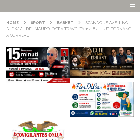
HOME
SPORT
BASKET
SCANDONE AVELLINO
SHOW AL DEL MAURO: OSTIA TRAVOLTA 112-82. I LUPI TORNANO
A CORRERE