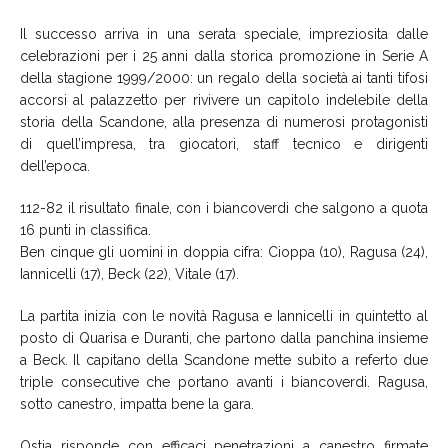
Il successo arriva in una serata speciale, impreziosita dalle
celebrazioni per i 25 anni dalla storica promozione in Serie A
della stagione 1999/2000: un regalo della società ai tanti tifosi
accorsi al palazzetto per rivivere un capitolo indelebile della
storia della Scandone, alla presenza di numerosi protagonisti
di quell’impresa, tra giocatori, staff tecnico e dirigenti
dell’epoca.
112-82 il risultato finale, con i biancoverdi che salgono a quota
16 punti in classifica.
Ben cinque gli uomini in doppia cifra: Cioppa (10), Ragusa (24),
Iannicelli (17), Beck (22), Vitale (17).
La partita inizia con le novità Ragusa e Iannicelli in quintetto al
posto di Quarisa e Duranti, che partono dalla panchina insieme
a Beck. Il capitano della Scandone mette subito a referto due
triple consecutive che portano avanti i biancoverdi. Ragusa,
sotto canestro, impatta bene la gara.
Ostia risponde con efficaci penetrazioni a canestro firmate