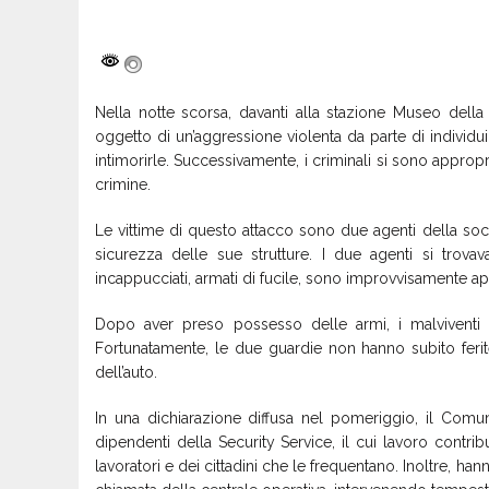
Nella notte scorsa, davanti alla stazione Museo della
oggetto di un’aggressione violenta da parte di individ
intimorirle. Successivamente, i criminali si sono appropr
crimine.
Le vittime di questo attacco sono due agenti della soci
sicurezza delle sue strutture. I due agenti si trova
incappucciati, armati di fucile, sono improvvisamente ap
Dopo aver preso possesso delle armi, i malviventi so
Fortunatamente, le due guardie non hanno subito ferite 
dell’auto.
In una dichiarazione diffusa nel pomeriggio, il Com
dipendenti della Security Service, il cui lavoro contri
lavoratori e dei cittadini che le frequentano. Inoltre, han