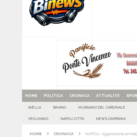
[ 07/08/2026 ]
MUGNANO DEL CARDINALE. L’Ipocr
usato – abbandonato – vandalizzato e destinato
[ 07/08/2026 ]
Emergenza cinghiali: nasce il 
[ 07/08/2026 ]
8 agosto, anniversario della tra
una cultura collettiva. Nessuna crescita econom
MANIFESTAZIONI
[ 07/08/2026 ]
Casino senza KYC: cosa sono e c
[ 29/08/2025 ]
SANT’Oggi. Venerdì 29 agosto la 
HOME
POLITICA
CRONACA
ATTUALITA’
SPO
AVELLA
BAIANO
MUGNANO DEL CARDINALE
VESUVIANO
NAPOLI CITTÀ
NEWS CAMPANIA
HOME
CRONACA
NAPOLI. Aggressione armata e