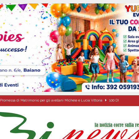
Promessa di Matrimonio per gli avellani Michele e Lucia Vittoria
100 DI
Onofrio: due giorni di fede nel ricordo del fondatore
CULTURA E