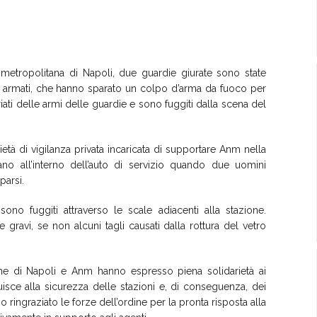
 metropolitana di Napoli, due guardie giurate sono state
ui armati, che hanno sparato un colpo d’arma da fuoco per
iati delle armi delle guardie e sono fuggiti dalla scena del
età di vigilanza privata incaricata di supportare Anm nella
vano all’interno dell’auto di servizio quando due uomini
parsi.
no fuggiti attraverso le scale adiacenti alla stazione.
gravi, se non alcuni tagli causati dalla rottura del vetro
une di Napoli e Anm hanno espresso piena solidarietà ai
buisce alla sicurezza delle stazioni e, di conseguenza, dei
no ringraziato le forze dell’ordine per la pronta risposta alla