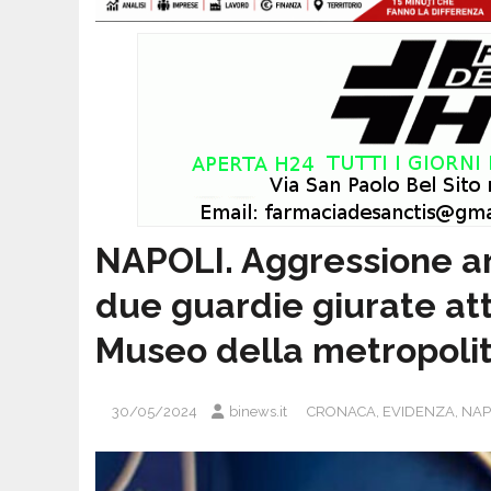
NAPOLI. Aggressione ar
due guardie giurate at
Museo della metropoli
30/05/2024
binews.it
CRONACA
,
EVIDENZA
,
NAPO