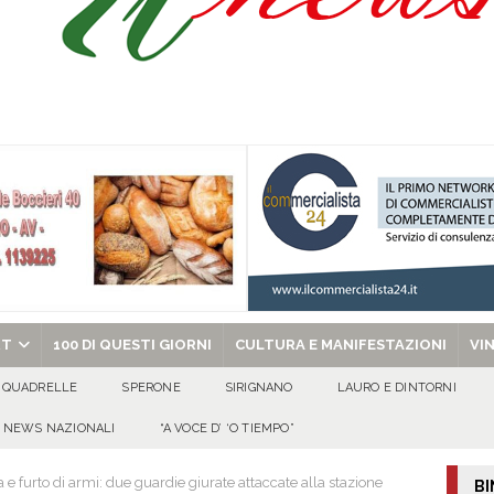
isia delle Apparenze e il Sociale Negato: il Caso del Centro Sociale mai
 al privato
EVIDENZA
Tavolo tecnico permanente della Regione Campania
EVIDENZA
gedia di Marcinelle. Pmi International: “La sicurezza sul lavoro deve diventare
ica può prescindere dalla tutela della vita umana”
CULTURA E
ome funzionano in Italia
CULTURA E MANIFESTAZIONI
chiesa celebra il Martirio di san Giovanni Battista e santa Sabina
EVIDENZA
RT
100 DI QUESTI GIORNI
CULTURA E MANIFESTAZIONI
VI
QUADRELLE
SPERONE
SIRIGNANO
LAURO E DINTORNI
NEWS NAZIONALI
“A VOCE D’ ‘O TIEMPO”
 furto di armi: due guardie giurate attaccate alla stazione
BI