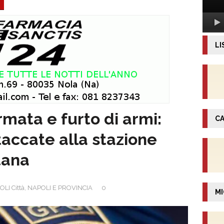
LI
mata e furto di armi:
CA
taccate alla stazione
tana
LI Città
,
NAPOLI E PROVINCIA
0
MI