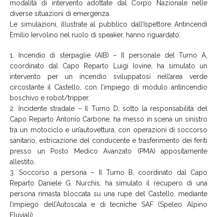
modalità di intervento adottate dal Corpo Nazionale nelle
diverse situazioni di emergenza.
Le simulazioni, illustrate al pubblico dall’Ispettore Antincendi
Emilio Iervolino nel ruolo di speaker, hanno riguardato:
1. Incendio di sterpaglie (AIB) – Il personale del Turno A,
coordinato dal Capo Reparto Luigi Iovine, ha simulato un
intervento per un incendio sviluppatosi nell’area verde
circostante il Castello, con l’impiego di modulo antincendio
boschivo e robot/tripper.
2. Incidente stradale – Il Turno D, sotto la responsabilità del
Capo Reparto Antonio Carbone, ha messo in scena un sinistro
tra un motociclo e un’autovettura, con operazioni di soccorso
sanitario, estricazione del conducente e trasferimento dei feriti
presso un Posto Medico Avanzato (PMA) appositamente
allestito.
3. Soccorso a persona – Il Turno B, coordinato dal Capo
Reparto Daniele G. Nurchis, ha simulato il recupero di una
persona rimasta bloccata su una rupe del Castello, mediante
l’impiego dell’Autoscala e di tecniche SAF (Speleo Alpino
Fluviali).