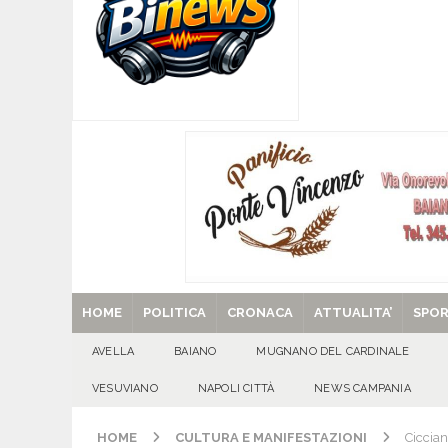
[ 08/08/2026 ]
San Gregorio Matese incorona 
Matese
EVIDENZA
[ 08/08/2026 ]
POLLENA TROCCHIA (NA). Buoni l
sul fronte dell’edilizia scolastica
VESUVIAN
[ 08/08/2026 ]
U.S. Avellino. Claudio Manzi ced
[ 08/08/2026 ]
Forino (AV): Sale l’attesa per i
patronali
CULTURA E MANIFESTAZIONI
[ 29/08/2025 ]
SANT’Oggi. Venerdì 29 agosto la 
HOME
POLITICA
CRONACA
ATTUALITA’
SPO
AVELLA
BAIANO
MUGNANO DEL CARDINALE
VESUVIANO
NAPOLI CITTÀ
NEWS CAMPANIA
HOME
CULTURA E MANIFESTAZIONI
Ciccian