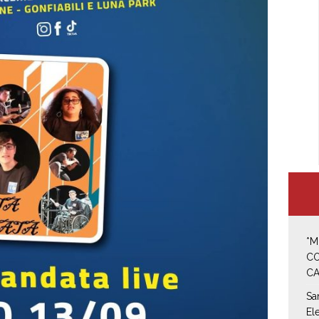
*M
CO
CA
Sa
El