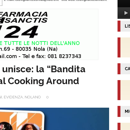
LI
 unisce: la “Bandita
CA
al Cooking Around
I
,
EVIDENZA
,
NOLANO
0
MI