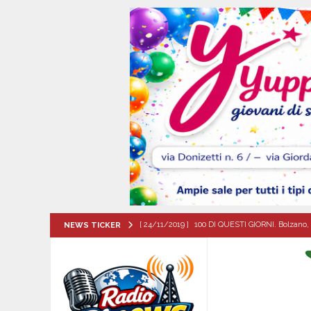
[ 24/11/2019 ]
100 DI QUESTI GIORNI. Bolzano, 
NEWS TICKER
QUESTI GIORNI
[ 08/08/2026 ]
*MONTEFORTE IRPINO, PIANO
MAGGIORANZA IRRESPONSABILI”*
EVIDEN