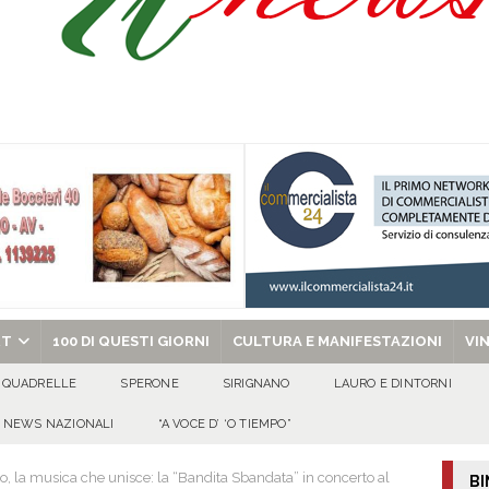
due Napoletane: Elena d’Amico Miss Cinema Campania e Valeria Nettuno Miss
ibro e cedole librarie, al via le domande Scuole ancora protagoniste, anche
O
uto alla Scafatese a titolo definitivo
ATTUALITA'
l concerto del 10 agosto di Anna Tatangelo in occasione dei festeggiamenti
chiesa celebra il Martirio di san Giovanni Battista e santa Sabina
EVIDENZA
RT
100 DI QUESTI GIORNI
CULTURA E MANIFESTAZIONI
VI
QUADRELLE
SPERONE
SIRIGNANO
LAURO E DINTORNI
NEWS NAZIONALI
“A VOCE D’ ‘O TIEMPO”
o, la musica che unisce: la “Bandita Sbandata” in concerto al
BI