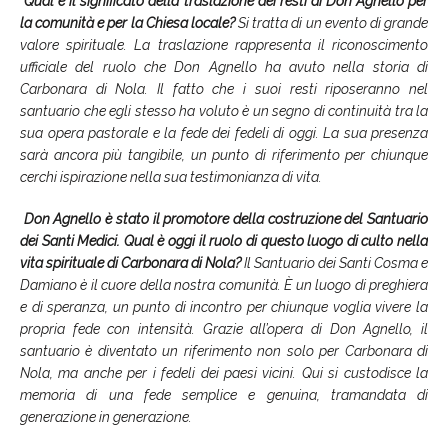
Qual è il significato della traslazione dei resti di Don Agnello per
la comunità e per la Chiesa locale?
Si tratta di un evento di grande
valore spirituale. La traslazione rappresenta il riconoscimento
ufficiale del ruolo che Don Agnello ha avuto nella storia di
Carbonara di Nola. Il fatto che i suoi resti riposeranno nel
santuario che egli stesso ha voluto è un segno di continuità tra la
sua opera pastorale e la fede dei fedeli di oggi. La sua presenza
sarà ancora più tangibile, un punto di riferimento per chiunque
cerchi ispirazione nella sua testimonianza di vita.
Don Agnello è stato il promotore della costruzione del Santuario
dei Santi Medici. Qual è oggi il ruolo di questo luogo di culto nella
vita spirituale di Carbonara di Nola?
Il Santuario dei Santi Cosma e
Damiano è il cuore della nostra comunità. È un luogo di preghiera
e di speranza, un punto di incontro per chiunque voglia vivere la
propria fede con intensità. Grazie all’opera di Don Agnello, il
santuario è diventato un riferimento non solo per Carbonara di
Nola, ma anche per i fedeli dei paesi vicini. Qui si custodisce la
memoria di una fede semplice e genuina, tramandata di
generazione in generazione.