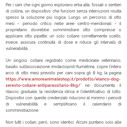
Per i cani che ogni giorno esplorano erba alta, fossati o sentieri
di collina, un dispositivo che funzioni senza interruzioni risulta
spesso la soluzione più logica. Lungo un percorso di otto
mesi – periodo critico nelle aree centro-meridionali – il
proprietario dovrebbe somministrare otto compresse o
applicare otto pipette; un solo collare correttamente scelto,
invece, assicura continuità di dose e riduce gli intervalli di
vulnerabilità.
Un singolo collare registrato come medicinale veterinario,
basato sull’associazione imidacloprid-flumetrina, copre l’intero
arco di otto mesi previsto per cani sopra gli 8 kg; la pagina
https://www.amoreanimaleshop.it/prodotto/elanco-dog-
seresto-collare-antiparassitario-8kg/
ne documenta il
rilascio graduale, la resistenza idrica e l’identificativo di lotto.
Dispositivi con queste credenziali riducono al minimo i periodi
di vulnerabilità e semplificano il calendario di
somministrazione.
Non tutti i collari, però, sono identici. Alcuni puntano solo alle