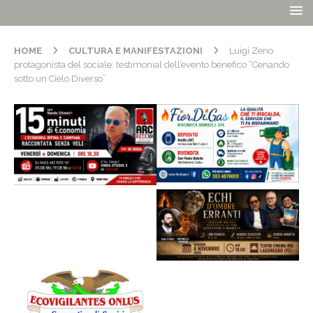
HOME
CULTURA E MANIFESTAZIONI
Luigi Zeno
protagonista del sociale: testimonial dell’evento benefico “Cenando
sotto un Cielo Diverso”