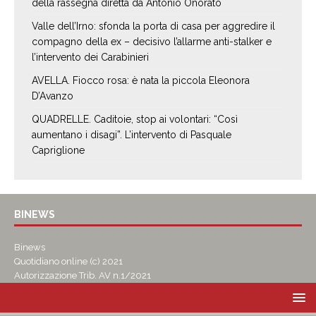
della rassegna diretta da Antonio Onorato
Valle dell’Irno: sfonda la porta di casa per aggredire il
compagno della ex – decisivo l’allarme anti-stalker e
l’intervento dei Carabinieri
AVELLA. Fiocco rosa: è nata la piccola Eleonora
D’Avanzo
QUADRELLE. Caditoie, stop ai volontari: “Così
aumentano i disagi”. L’intervento di Pasquale
Capriglione
BINEWS
Binews
Quotidiano online (c) 2021
Autorizzazione Trib. AV n.1/2021