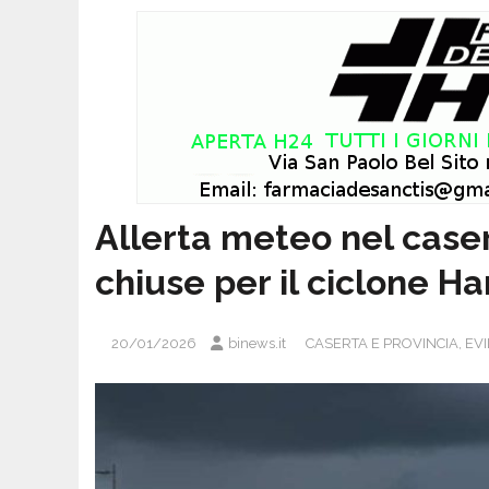
Allerta meteo nel case
chiuse per il ciclone Ha
20/01/2026
binews.it
CASERTA E PROVINCIA
,
EV