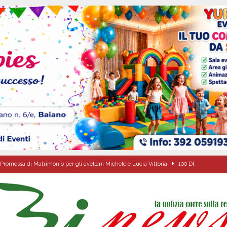
Promessa di Matrimonio per gli avellani Michele e Lucia Vittoria
100 DI
Onofrio: due giorni di fede nel ricordo del fondatore
CULTURA E