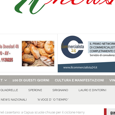
isia delle Apparenze e il Sociale Negato: il Caso del Centro Sociale mai
 al privato
EVIDENZA
Tavolo tecnico permanente della Regione Campania
EVIDENZA
gedia di Marcinelle. Pmi International: “La sicurezza sul lavoro deve diventare
ica può prescindere dalla tutela della vita umana”
CULTURA E
ome funzionano in Italia
CULTURA E MANIFESTAZIONI
chiesa celebra il Martirio di san Giovanni Battista e santa Sabina
EVIDENZA
RT
100 DI QUESTI GIORNI
CULTURA E MANIFESTAZIONI
VI
QUADRELLE
SPERONE
SIRIGNANO
LAURO E DINTORNI
NEWS NAZIONALI
“A VOCE D’ ‘O TIEMPO”
nel casertano: a Capua scuole chiuse per il ciclone Harry
BI