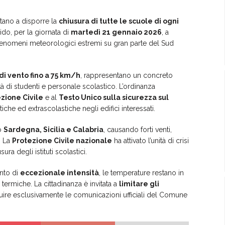
rtano a disporre la
chiusura di tutte le scuole di ogni
ido, per la giornata di
martedì 21 gennaio 2026
, a
 fenomeni meteorologici estremi su gran parte del Sud
 di vento fino a 75 km/h
, rappresentano un concreto
ità di studenti e personale scolastico. L’ordinanza
zione Civile
e al
Testo Unico sulla sicurezza sul
tiche ed extrascolastiche negli edifici interessati.
do
Sardegna, Sicilia e Calabria
, causando forti venti,
. La
Protezione Civile nazionale
ha attivato l’unità di crisi
sura degli istituti scolastici.
ento di
eccezionale intensità
, le temperature restano in
 termiche. La cittadinanza è invitata a
limitare gli
guire esclusivamente le comunicazioni ufficiali del Comune