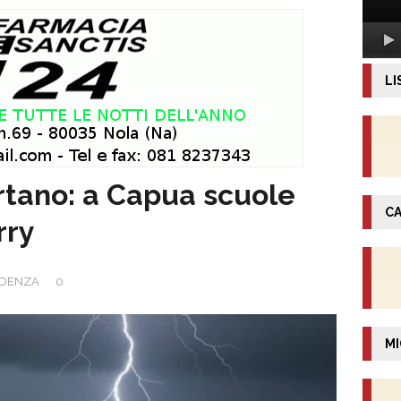
LI
rtano: a Capua scuole
CA
rry
IDENZA
0
MI