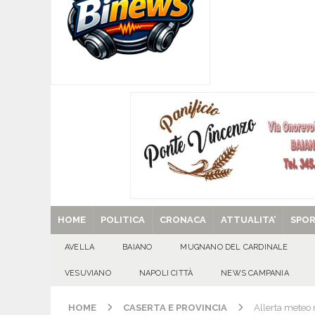
[ 07/08/2026 ]
MUGNANO DEL CARDINALE. L’Ipocr
usato – abbandonato – vandalizzato e destinato
[ 07/08/2026 ]
Emergenza cinghiali: nasce il 
[ 07/08/2026 ]
8 agosto, anniversario della tra
una cultura collettiva. Nessuna crescita econom
MANIFESTAZIONI
[ 07/08/2026 ]
Casino senza KYC: cosa sono e c
[ 29/08/2025 ]
SANT’Oggi. Venerdì 29 agosto la 
HOME
POLITICA
CRONACA
ATTUALITA’
SPO
AVELLA
BAIANO
MUGNANO DEL CARDINALE
VESUVIANO
NAPOLI CITTÀ
NEWS CAMPANIA
HOME
CASERTA E PROVINCIA
Allerta meteo 