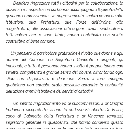
Desidero ringraziare tutti i cittadini per la collaborazione, la
pazienza e il rispetto con cui hanno accompagnato l’operato della
gestione commissariale. Un ringraziamento sentito va anche alle
Istituzioni, alla Prefettura, alle Forze dell’Ordine, alla
magistratura, alle associazioni, alle organizzazioni sindacali e a
tutti coloro che, a vario titolo, hanno contribuito con spirito
costruttivo al bene comune.
Un pensiero di particolare gratitudine è rivolto alle donne e agli
uomini del Comune. La Segretaria Generale, i dirigenti, gli
impiegati, e tutto il personale hanno svolto il proprio lavoro con
serietà, competenza e grande senso del dovere, affrontando ogni
sfida con disponibilità e dedizione. Senza il loro impegno
quotidiano non sarebbe stato possibile garantire la continuità
dell’azione amministrativa e dei servizi ai cittadini.
Un sentito ringraziamento va ai subcommissari: il dr Onofrio
Padovano, viceprefetto vicario, la dott.ssa Elisabetta De Felice,
capo di Gabinetto della Prefettura e dr Vincenzo lannuzzi,
segretario generale in quiescenza, che hanno condiviso questa
esperienza impegnativa e non hanno mai fatto mancare il loro