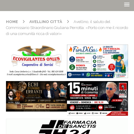
HOME
AVELLINO CITTÀ
Avellino, il saluto del
Commissario Straordinario Giuliana Perrotta: «Porto con me il ricordo
di una comunità ricca di valori»