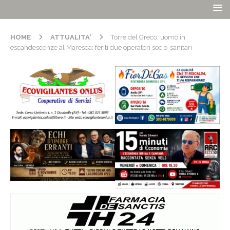
HOME
ATTUALITA'
Torre del Greco, uomo in
escandescenze al Maresca: feriti due operatori socio-sanitari