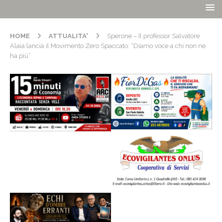
HOME
ATTUALITA'
Sperone – Il professor Salvatore
Alaia lancia il Movimento Zero Spaccato: “Diamo voce a chi non ne
ha più”