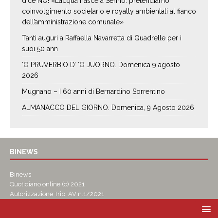
dice NO! «L’acqua nasce a Serino: pretendiamo
coinvolgimento societario e royalty ambientali al fianco
dell’amministrazione comunale»
Tanti auguri a Raffaella Navarretta di Quadrelle per i
suoi 50 ann
‘O PRUVERBIO D’ ‘O JUORNO. Domenica 9 agosto
2026
Mugnano – I 60 anni di Bernardino Sorrentino
ALMANACCO DEL GIORNO. Domenica, 9 Agosto 2026
BINEWS
Binews
Quotidiano online (c) 2021
Autorizzazione Trib. AV n.1/2021