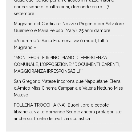
Quadrelle, bando per un chiosco in Piazza Vittoria:
concessione di quattro anni, domande entro il 7
settembre
Mugnano del Cardinale, Nozze d’Argento per Salvatore
Guerriero e Maria Peluso (Mary): 25 anni d’amore
«A nomme ’e Santa Filumena, viv ò muort, tutt à
Mugnano!»
*MONTEFORTE IRPINO, PIANO DI EMERGENZA
COMUNALE, L’OPPOSIZIONE: “DOCUMENTI CARENTI,
MAGGIORANZA IRRESPONSABILI”*
San Gregorio Matese incorona due Napoletane: Elena
d’Amico Miss Cinema Campania e Valeria Nettuno Miss
Matese
POLLENA TROCCHIA (NA). Buoni libro e cedole
librarie, al via le domande Scuole ancora protagoniste,
anche sul fronte dell’edilizia scolastica