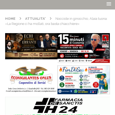
HOME
ATTUALITA'
Nocciole in ginocchio, Alaia tuona:
«La Regione ci ha mollati, ora basta chiacchiere»