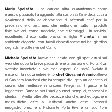
Mario Spoletta
una carriera ultra quarantennale come
maestro pizzaiolo ha aggiunto alla sua pizza l’arte della cucina
avvalendosi della collaborazione di affermati chef per la
preparazione di piatti unici che mettono in risalto i prodotti
tipici avellani come nocciole, noci e formaggi . Un servizio
eccellente, diretto dalla bravissima figlia
Michela
, in un
ambiente elegante con tavoli disposti anche nel bel giardino
degradante sulle rive del Clanio.
Michela Spoletta
l’aveva annunciato con gli spot diffusi sul
web che dopo la breve pausa di ferie la passione di Porta Riva
avrebbe incontrato nuove mani esperti. Chi sarà? Svelato il
mistero: la nuova entrée è lo
chef Giovanni Arvonio
allievo
di Gualtiero Marchesi che ha sempre divulgato un concetto di
cucina che mettesse in sintonia l’eleganza, il gusto e la
leggerezza. Famoso per i suoi gourmet ,semplici, espressivi e
identitari. Avella, oltre alle bellezze storiche, archeologiche e
naturalistiche offre ai visitatori anche ottimi percorsi
enogastronomici e il Ristorante Porta Riva è un suo fiore