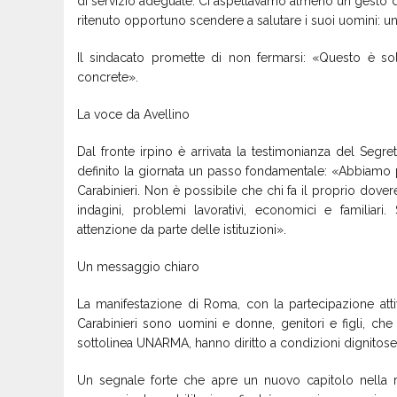
di servizio adeguate. Ci aspettavamo almeno un gesto 
ritenuto opportuno scendere a salutare i suoi uomini: u
Il sindacato promette di non fermarsi: «Questo è sol
concrete».
La voce da Avellino
Dal fronte irpino è arrivata la testimonianza del Segr
definito la giornata un passo fondamentale: «Abbiamo po
Carabinieri. Non è possibile che chi fa il proprio dovere,
indagini, problemi lavorativi, economici e familiar
attenzione da parte delle istituzioni».
Un messaggio chiaro
La manifestazione di Roma, con la partecipazione atti
Carabinieri sono uomini e donne, genitori e figli, che 
sottolinea UNARMA, hanno diritto a condizioni dignitose
Un segnale forte che apre un nuovo capitolo nella 