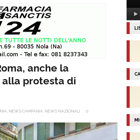
LI
 Roma, anche la
CA
 alla protesta di
INIA
,
NEWS CAMPANIA
,
NEWS NAZIONALI
0
MI