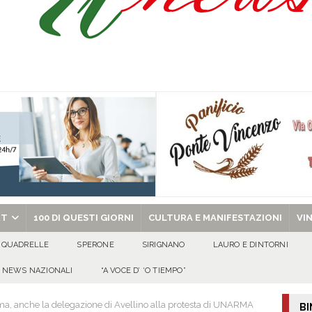
a di energia elettrica – i Carabinieri denunciano un 65enne
EVIDENZA
sei per me lo specchio e il porto” D’Amelio: “Gettiamo un seme d’impegno futuro
ant’Andrea — Appello per l’inclusione e la tutela delle tradizioni di Sirignano
chiesa celebra il Martirio di san Giovanni Battista e santa Sabina
EVIDENZA
RT
100 DI QUESTI GIORNI
CULTURA E MANIFESTAZIONI
VI
QUADRELLE
SPERONE
SIRIGNANO
LAURO E DINTORNI
NEWS NAZIONALI
“A VOCE D’ ‘O TIEMPO”
oma, anche la delegazione di Avellino alla protesta di UNARMA
BI