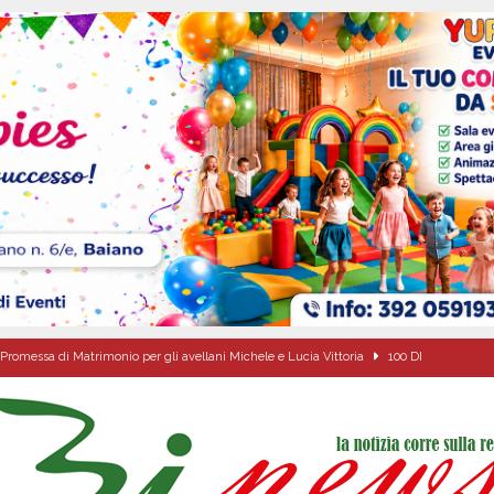
Promessa di Matrimonio per gli avellani Michele e Lucia Vittoria
100 DI
tello Lancellotti tornerà ad ardere nella notte del 30 agosto
ATTUALITA'
casa un uomo e una donna: aperta un’indagine
ATTUALITA'