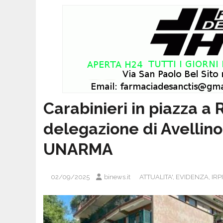
Carabinieri in piazza a
delegazione di Avellino
UNARMA
02/09/2025
binews.it
ATTUALITA'
,
EVIDENZA
,
IRP