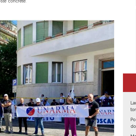
é non arriveranno risposte concrete.
La
to
Po
do