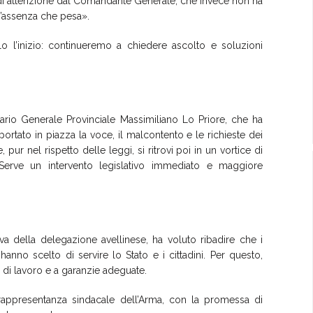
di attenzione dal Comandante Generale, che invece non ha
n’assenza che pesa».
o l’inizio: continueremo a chiedere ascolto e soluzioni
etario Generale Provinciale Massimiliano Lo Priore, che ha
rtato in piazza la voce, il malcontento e le richieste dei
 pur nel rispetto delle leggi, si ritrovi poi in un vortice di
i. Serve un intervento legislativo immediato e maggiore
va della delegazione avellinese, ha voluto ribadire che i
hanno scelto di servire lo Stato e i cittadini. Per questo,
 di lavoro e a garanzie adeguate.
rappresentanza sindacale dell’Arma, con la promessa di