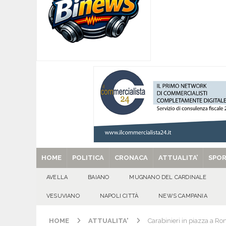
[ 07/08/2026 ]
Montoro (AV): Ruba circa 130mil
[ 07/08/2026 ]
Lioni, si presenta il libro “Tu 
per tante e tanti”
ALTA IRPINIA
[ 07/08/2026 ]
Per la dignità del gonfalone di S
CULTURA E MANIFESTAZIONI
[ 29/08/2025 ]
SANT’Oggi. Venerdì 29 agosto la 
HOME
POLITICA
CRONACA
ATTUALITA’
SPO
AVELLA
BAIANO
MUGNANO DEL CARDINALE
VESUVIANO
NAPOLI CITTÀ
NEWS CAMPANIA
HOME
ATTUALITA'
Carabinieri in piazza a R