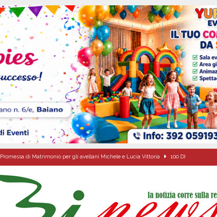
Promessa di Matrimonio per gli avellani Michele e Lucia Vittoria
100 DI
ciclista finisce in un canale dopo l’impatto con un’auto
BAIANO
 s.p.a.: il PD di Serino dice NO! «L’acqua nasce a Serino: pretendiamo