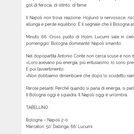
gol di ferocia, di istinto, di fame.
Il Napoli non trova reazione. Hojlund si nervosisce, risch
allunga e perde equilibrio. È il segnale che il Bologna a
Minuto 66. Cross pulito di Holm, Lucumì sale in cielo 
pomeriggio: Bologna dominante, Napoli smarrito.
Nel dopopartita Antonio Conte non cerca scuse e non m
«Loro avevano più energia, più entusiasmo. Io sono pr
E poi l’avvertimento:
«Non dobbiamo dimenticare che dopo lo scudetto siamo 
Parole pesanti. Perché quando si parla di energia, si parl
Il Bologna oggi è squadra. Il Napoli oggi è un’ombra.
TABELLINO
Bologna – Napoli 2-0
Marcatori: 50’ Dallinga, 66’ Lucumì