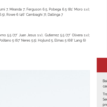
mì 7, Miranda 7; Ferguson 6.5, Pobega 6.5 (81’ Moro s.v.);
 6.5), Rowe 6 (46’ Cambiaghi 7); Dallinga 7
 5.5 (77’ Juan Jesus s.v.), Gutierrez 5.5 (77’ Olivera s.v.);
olitano 5 (67’ Neres 5.5), Hojlund 5, Elmas 5 (68’ Lang 6)
 (N), Orsolini (B), Neres (N)
Ba
ca
Tr
Se
pr