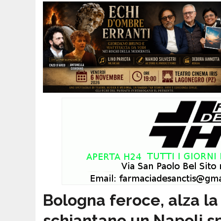
Bologna feroce, alza l
schiantano un Napoli s