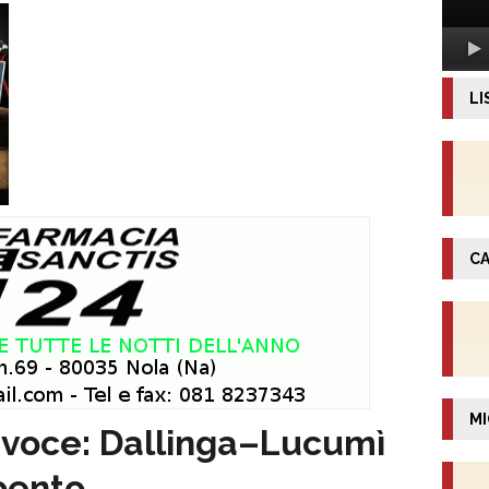
LI
CA
MI
a voce: Dallinga–Lucumì
pento