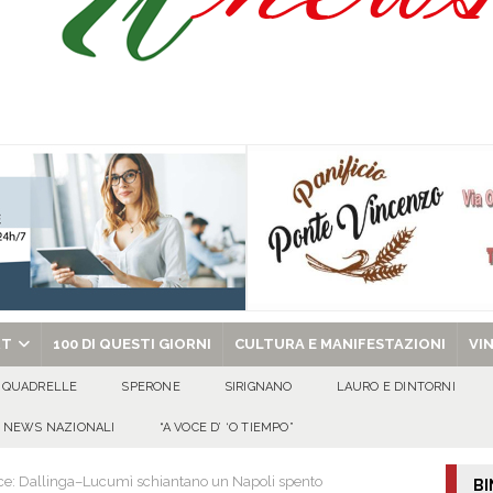
 al fianco dell’amministrazione comunale»
EVIDENZA
tta di Quadrelle per i suoi 50 ann
100 DI QUESTI GIORNI
omenica 9 agosto 2026
ALMANACCO
ino Sorrentino
100 DI QUESTI GIORNI
chiesa celebra il Martirio di san Giovanni Battista e santa Sabina
EVIDENZA
RT
100 DI QUESTI GIORNI
CULTURA E MANIFESTAZIONI
VI
QUADRELLE
SPERONE
SIRIGNANO
LAURO E DINTORNI
NEWS NAZIONALI
“A VOCE D’ ‘O TIEMPO”
oce: Dallinga–Lucumì schiantano un Napoli spento
BI