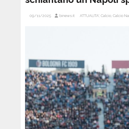
09/11/2025
binews.it
ATTUALITA'
,
Calcio
,
Calcio Na