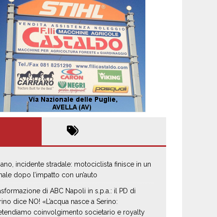
iano, incidente stradale: motociclista finisce in un
nale dopo l’impatto con un’auto
asformazione di ABC Napoli in s.p.a.: il PD di
rino dice NO! «L’acqua nasce a Serino:
etendiamo coinvolgimento societario e royalty