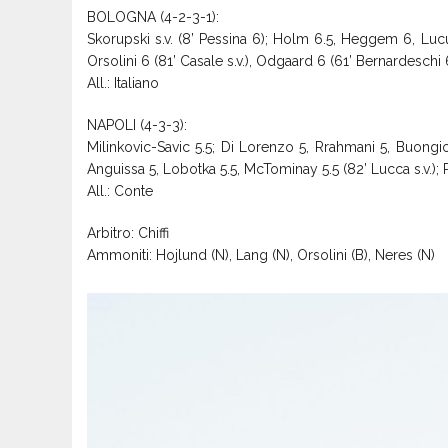
BOLOGNA (4-2-3-1):
Skorupski s.v. (8’ Pessina 6); Holm 6.5, Heggem 6, Lucu
Orsolini 6 (81’ Casale s.v.), Odgaard 6 (61’ Bernardeschi
All.: Italiano
NAPOLI (4-3-3):
Milinkovic-Savic 5.5; Di Lorenzo 5, Rrahmani 5, Buongiorno
Anguissa 5, Lobotka 5.5, McTominay 5.5 (82’ Lucca s.v.); P
All.: Conte
Arbitro: Chiffi
Ammoniti: Hojlund (N), Lang