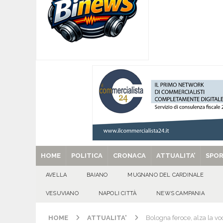
coinvolgimento societario e royalty ambientali
[ 09/08/2026 ]
Tanti auguri a Raffaella Navarre
[ 09/08/2026 ]
‘O PRUVERBIO D’ ‘O JUORNO. D
[ 09/08/2026 ]
Mugnano – I 60 anni di Bernard
[ 29/08/2025 ]
SANT’Oggi. Venerdì 29 agosto la 
HOME
POLITICA
CRONACA
ATTUALITA’
SPO
AVELLA
BAIANO
MUGNANO DEL CARDINALE
VESUVIANO
NAPOLI CITTÀ
NEWS CAMPANIA
HOME
ATTUALITA'
Bologna feroce, alza la v