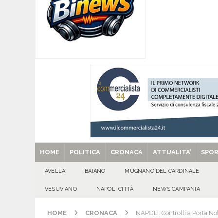
CULTURA E MANIFESTAZIONI
[ 08/08/2026 ]
‘O PRUVERBIO D’ ‘O JUORNO. S
[ 08/08/2026 ]
ALMANACCO DEL GIORNO. Sabat
[ 08/08/2026 ]
SANT’Oggi. Sabato 8 agosto la 
[ 29/08/2025 ]
SANT’Oggi. Venerdì 29 agosto la 
HOME
POLITICA
CRONACA
ATTUALITA’
SPO
AVELLA
BAIANO
MUGNANO DEL CARDINALE
VESUVIANO
NAPOLI CITTÀ
NEWS CAMPANIA
HOME
CRONACA
NAPOLI. Controlli a Porta Nol