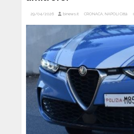
29/04/2026
binews.it
CRONACA
,
NAPOLI Città