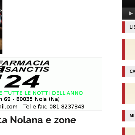
LI
CA
MI
rta Nolana e zone