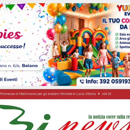
Promessa di Matrimonio per gli avellani Michele e Lucia Vittoria
100 DI
alle agenzie funebri. Due attività chiuse e tre persone denunciate
CRONACA
Pace”: alla Villa Comunale un pomeriggio tra dialogo, poesia e condivisione