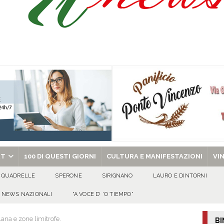
abato 8 agosto 2026
EVIDENZA
o, 8 Agosto 2026
ALMANACCO
chiesa celebra san Domenico di Guzmán e san Ciriaco di Roma
EVIDENZA
chiesa celebra il Martirio di san Giovanni Battista e santa Sabina
EVIDENZA
RT
100 DI QUESTI GIORNI
CULTURA E MANIFESTAZIONI
VI
QUADRELLE
SPERONE
SIRIGNANO
LAURO E DINTORNI
NEWS NAZIONALI
“A VOCE D’ ‘O TIEMPO”
ana e zone limitrofe.
BI