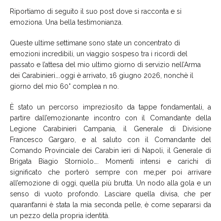
Riportiamo di seguito il suo post dove si racconta e si
emoziona. Una bella testimonianza.
Queste ultime settimane sono state un concentrato di
emozioni incredibili, un viaggio sospeso tra i ricordi del
passato e l’attesa del mio ultimo giorno di servizio nell’Arma
dei Carabinieri….oggi è arrivato, 16 giugno 2026, nonchè il
giorno del mio 60° complea n no.
È stato un percorso impreziosito da tappe fondamentali, a
partire dall’emozionante incontro con il Comandante della
Legione Carabinieri Campania, il Generale di Divisione
Francesco Gargaro, e al saluto con il Comandante del
Comando Provinciale dei Carabin ieri di Napoli, il Generale di
Brigata Biagio Storniolo…. Momenti intensi e carichi di
significato che porterò sempre con me,per poi arrivare
all’emozione di oggi, quella più brutta. Un nodo alla gola e un
senso di vuoto profondo. Lasciare quella divisa, che per
quarant’anni è stata la mia seconda pelle, è come separarsi da
un pezzo della propria identità.