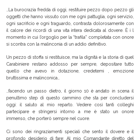
…La burocrazia fredda di oggi, restituire pezzo dopo pezzo gli
oggetti che hanno vissuto con me ogni pattuglia, ogni servizio,
ogni sacrificio e ogni traguardo, contrasta dolorosamente con
il calore dei ricordi di una vita intera dedicata al dovere. È i l
momento in cui l’orgoglio per la “trafila” completata con onore
si scontra con la malinconia di un addio definitivo.
Un pezzo di stoffa si restituisce, ma la dignità e la storia di quel
Carabiniere restano addosso per sempre, depositare tutto
quello che avevo in dotazione, credetemi , emozione
bruttissima e malinconica…
…facendo un passo dietro, il giorno 10 è andato in scena il
penultimo step di questo cammino che sta per concludersi
oggi: il saluto al mio reparto. Vedere così tanti colleghi
partecipare e stringersi intorno a me è stato un onore
immenso, che porterò sempre nel cuore.
Ci sono dei ringraziamenti speciali che sento il dovere e il
profondo desiderio di fare: Al mio Comandante diretto del