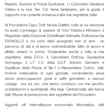
Reparto, Sezione di Polizia Giudiziaria , i l Colonnello Salvatore
Vitiello e la vice, Ten. Col. Ilenia Santaniello, per la guida, il
supporto e la costante vicinanza e alla mia segreteria, tutta!
Al Procuratore Capo, Dott. Nicola Gratteri, sotto la cui direzione
ho avuto il privilegio di operare. Al “mio” Pubblico Ministero, il
Magistrato della Direzione Distrettuale Antimafia, Dottoressa Ida
FRONGILLO a cui sono stato assegnato ben 21 anni : un
percorso di vita e di lavoro indimenticabile, fatto di lavoro e
affetto umano in primis. Ovviamente, anche a tutta la mia
segreteria, della D.D.A., il Cancelliere Dott.ssa Giuseppina
Sorropago, il L.T. C.S. della G.D.F. Antonio Germano e
l’Ispettore della Polizia di Sta t o Massimiliano Cutolo… tutti,
motore instancabile di ogni giornata, condividendo ansie
dolori preoccupazioni gioie e caffè giornalieri, a ciascun
collega , uno ad uno ,che hanno condiviso con me sacrifici,
soddisfazioni e quotidianità. Alla Segr. Centralizzata, alla banca
Dati, Misure di prevenzione, alle segreterie dei Procuratori
Aggiunti, uff. Intercettazioni economato Informatica… tutti