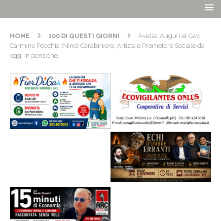
HOME
100 DI QUESTI GIORNI
Avella: Auguri al Cav.
Carmine Pecchia (Nino) Carabiniere, Artista e Promotore Sociale da
oggi in pensione.