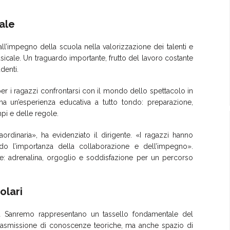
ale
all’impegno della scuola nella valorizzazione dei talenti e
sicale. Un traguardo importante, frutto del lavoro costante
denti.
per i ragazzi confrontarsi con il mondo dello spettacolo in
ma un’esperienza educativa a tutto tondo: preparazione,
pi e delle regole.
rdinaria», ha evidenziato il dirigente. «I ragazzi hanno
o l’importanza della collaborazione e dell’impegno».
one: adrenalina, orgoglio e soddisfazione per un percorso
olari
sa Sanremo rappresentano un tassello fondamentale del
o trasmissione di conoscenze teoriche, ma anche spazio di