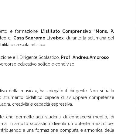
nto e formazione.
L’Istituto Comprensivo “Mons. P.
alco di
Casa Sanremo Livebox,
durante la settimana del
ità e crescita artistica.
azione è il Dirigente Scolastico,
Prof. Andrea Amoroso
,
un percorso educativo solido e condiviso.
vo della musica», ha spiegato il dirigente. Non si tratta
oprio strumento didattico capace di sviluppare competenze
uadra, creatività e capacità espressiva.
sale che permette agli studenti di conoscersi meglio, di
tima. In ambito scolastico diventa un potente mezzo per
a, contribuendo a una formazione completa e armonica della