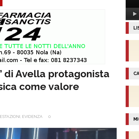
LI
” di Avella protagonista
CA
sica come valore
ESTAZIONI
,
EVIDENZA
0
MI