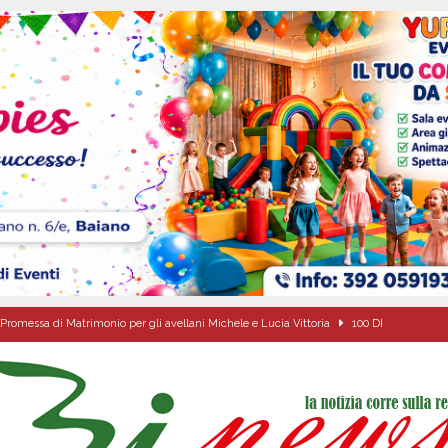
Promessa di Matrimonio per gli avellani Michele e Lucia Vittoria
100 DI
di Antonio Napolitano
AVELLA
alle agenzie funebri. Due attività chiuse e tre persone denunciate
CRONACA