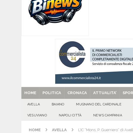
[ 08/08/2026 ]
Mercogliano, “ConversAzioni di 
CULTURA E MANIFESTAZIONI
[ 08/08/2026 ]
‘O PRUVERBIO D’ ‘O JUORNO. S
[ 08/08/2026 ]
ALMANACCO DEL GIORNO. Sabat
[ 29/08/2025 ]
SANT’Oggi. Venerdì 29 agosto la 
HOME
POLITICA
CRONACA
ATTUALITA’
SPO
AVELLA
BAIANO
MUGNANO DEL CARDINALE
VESUVIANO
NAPOLI CITTÀ
NEWS CAMPANIA
HOME
AVELLA
L’IC “Mons. P. Guerriero” di Av