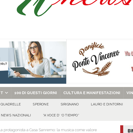
Pace”: alla Villa Comunale un pomeriggio tra dialogo, poesia e condivisione
abato 8 agosto 2026
EVIDENZA
o, 8 Agosto 2026
ALMANACCO
chiesa celebra il Martirio di san Giovanni Battista e santa Sabina
EVIDENZA
RT
100 DI QUESTI GIORNI
CULTURA E MANIFESTAZIONI
VI
QUADRELLE
SPERONE
SIRIGNANO
LAURO E DINTORNI
NEWS NAZIONALI
“A VOCE D’ ‘O TIEMPO”
ella protagonista a Casa Sanremo: la musica come valore
BI