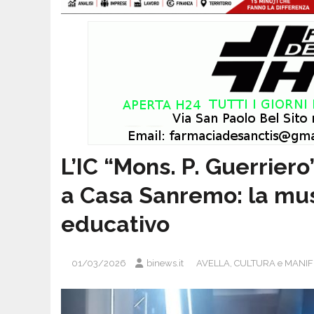
L’IC “Mons. P. Guerriero
a Casa Sanremo: la mu
educativo
01/03/2026
binews.it
AVELLA
,
CULTURA e MANIF