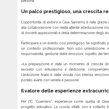
persona.
Un palco prestigioso, una crescita re
L’opportunità di esibirsi a Casa Sanremo è nata grazie 
alla collaborazione con realtà attente all’educazione mu
di docenti appassionati e della determinazione degli stu
Partecipare a un evento così prestigioso ha significato 
un contesto professionale. Non solo un’esibizione, 
responsabilità, gestione delle emozioni, rispetto dei tem
«La preparazione è stata un momento di crescita strao
lavorato con entusiasmo e dedizione, comprendend
L’esibizione finale è stata vissuta con intensa emozi
portato avanti con serietà e passione.
Il valore delle esperienze extracurric
Per l’IC “Guerriero”, esperienze come quella di Ca
progetto educativo. La scuola, infatti, non è soltant