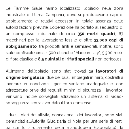
Le Fiamme Gialle hanno localizzato l’opificio nella zona
industriale di Palma Campania, dove si producevano capi di
abbigliamento e relativi accessori in totale assenza delle
autorizzazioni previste. L’operazione ha portato al sequestro di
un complesso industriale di circa
350 metri quadri
, 67
macchinari per la lavorazione tessile e oltre
33.000 capi di
abbigliamento
, tra prodotti finiti e semilavorati. Inoltre, sono
state confiscate circa 1.500 etichette “Made in Italy”, 5.300 metri
di fibra elastica e
8,5 quintali di rifiuti speciali
non pericolosi.
All’interno dell’opificio sono stati trovati
15 lavoratori di
origine bengalese
, due dei quali impiegati in nero, costretti a
lavorare in condizioni igienico-sanitarie inadeguate e con
attrezzature prive dei requisiti minimi di sicurezza. I lavoratori
venivano inoltre sorvegliati attraverso un sistema di video-
sorveglianza senza aver dato il loro consenso.
I due titolari dell’attività, connazionali dei lavoratori, sono stati
denunciati all’Autorità Giudiziaria di Nola per una serie di reati,
tra cui lo sfruttamento della manodopera (caporalato), la