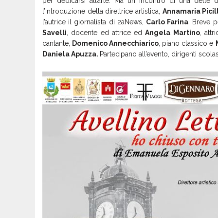
per dedicarsi all’arte. Ma un incontro di una delle 
l’introduzione della direttrice artistica,
Annamaria Picil
l’autrice il giornalista di 2aNews,
Carlo Farina
. Breve p
Savelli
, docente ed attrice ed
Angela Martino
, att
cantante,
Domenico Annecchiarico
, piano classico e
Daniela Apuzza.
Partecipano all’evento, dirigenti scolas