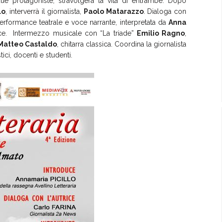
due protagoniste, stravolgerà la vita di entrambe. Dopo
lo
, interverrà il giornalista,
Paolo Matarazzo
. Dialoga con
erformance teatrale e voce narrante, interpretata da
Anna
rice. Intermezzo musicale con “La triade”
Emilio Ragno
,
Matteo Castaldo
, chitarra classica. Coordina la giornalista
tici, docenti e studenti.