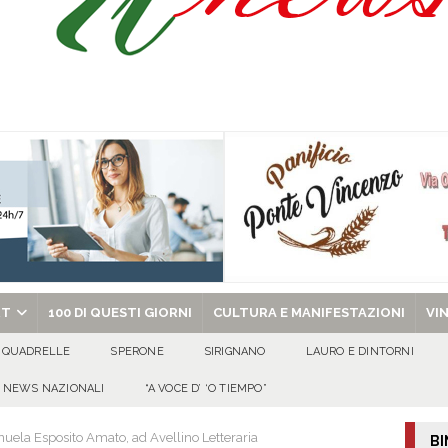
Prisco è la nuova agente della Polizia Municipale
ATTUALITA'
l dott. Domenico Amato, aveva 85 anni
AVELLA
sto Antoniano Bruscianese: al via il conto alla rovescia per la 151ª Festa dei
: la tavola come simbolo di condivisione, armonia e bellezza.
CULTURA
chiesa celebra il Martirio di san Giovanni Battista e santa Sabina
EVIDENZA
RT
100 DI QUESTI GIORNI
CULTURA E MANIFESTAZIONI
VI
QUADRELLE
SPERONE
SIRIGNANO
LAURO E DINTORNI
NEWS NAZIONALI
“A VOCE D’ ‘O TIEMPO”
nuela Esposito Amato, ad Avellino Letteraria
BI