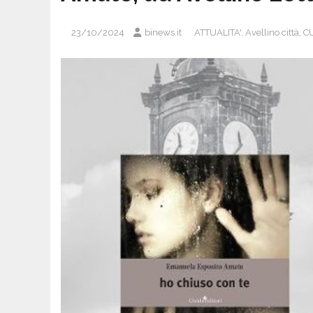
23/10/2024
binews.it
ATTUALITA'
,
Avellino città
,
C