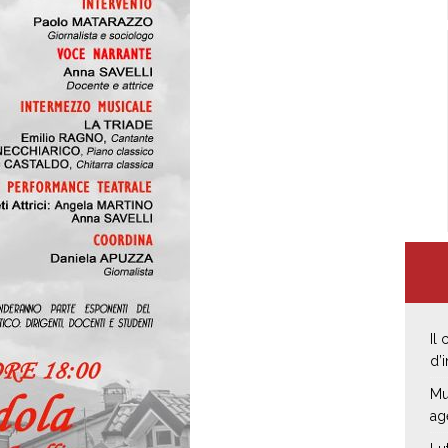
Il
d’
Mu
ag