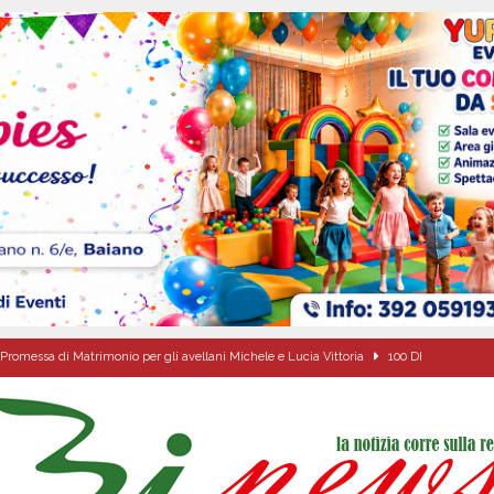
Promessa di Matrimonio per gli avellani Michele e Lucia Vittoria
100 DI
ipula protolocco d’intesa con la guardia Agroforestale Italiana
SALERNO