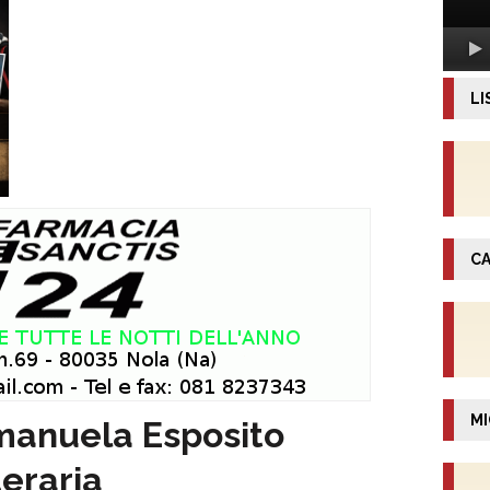
LI
CA
MI
Emanuela Esposito
eraria