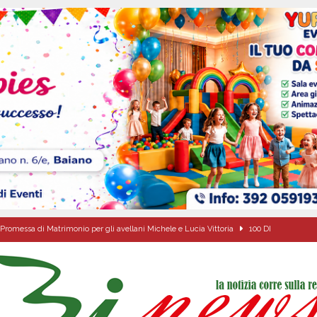
Promessa di Matrimonio per gli avellani Michele e Lucia Vittoria
100 DI
nsiamo ai nostri figli prima che sia troppo tardi
EVIDENZA
A6, Salvatore Alaia passa al contrattacco: «I cittadini facciano valere i propri