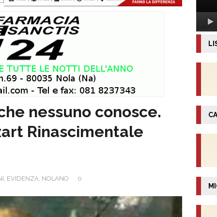
LI
 che nessuno conosce.
CA
zart Rinascimentale
NI
,
EVIDENZA
,
NOLANO
0
MI