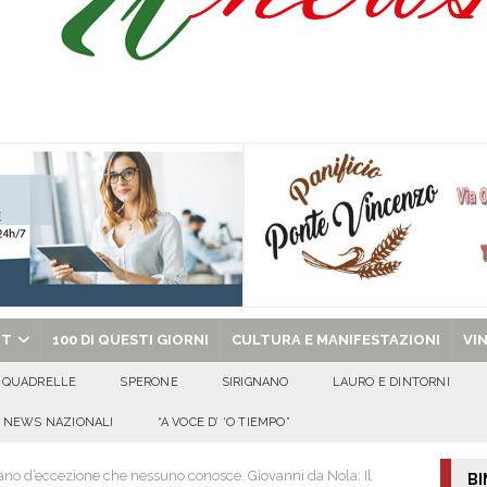
EL PALIO DELLE CONTRADE DI AQUILONIA: UN VIAGGIO TRA MEMORIA,
ccio bianco a punta e machete, furto in un hair-stylist. 53enne arrestato
ale Maria Concetta Conte replica alla FP CGIL: “Il PNRR rappresenta
e. Il confronto sindacale si svolge nel rispetto delle regole contrattuali”
chiesa celebra il Martirio di san Giovanni Battista e santa Sabina
EVIDENZA
RT
100 DI QUESTI GIORNI
CULTURA E MANIFESTAZIONI
VI
QUADRELLE
SPERONE
SIRIGNANO
LAURO E DINTORNI
NEWS NAZIONALI
“A VOCE D’ ‘O TIEMPO”
no d’eccezione che nessuno conosce. Giovanni da Nola: Il
BI