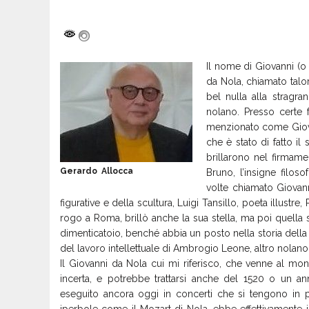
Il nome di Giovanni (
da Nola, chiamato tal
bel nulla alla stragr
nolano. Presso certe f
menzionato come Giov
che è stato di fatto il 
brillarono nel firmame
Gerardo Allocca
Bruno, l’insigne filoso
volte chiamato Giovann
figurative e della scultura, Luigi Tansillo, poeta illustr
rogo a Roma, brillò anche la sua stella, ma poi quella s
dimenticatoio, benché abbia un posto nella storia della
del lavoro intellettuale di Ambrogio Leone, altro nolan
Il Giovanni da Nola cui mi riferisco, che venne al m
incerta, e potrebbe trattarsi anche del 1520 o un ann
eseguito ancora oggi in concerti che si tengono in p
iperbole come il Mozart di Nola, ebbe effettivamente