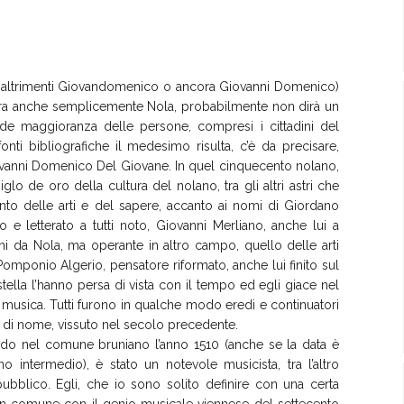
o altrimenti Giovandomenico o ancora Giovanni Domenico)
ora anche semplicemente Nola, probabilmente non dirà un
ande maggioranza delle persone, compresi i cittadini del
onti bibliografiche il medesimo risulta, c’è da precisare,
anni Domenico Del Giovane. In quel cinquecento nolano,
siglo de oro della cultura del nolano, tra gli altri astri che
nto delle arti e del sapere, accanto ai nomi di Giordano
fo e letterato a tutti noto, Giovanni Merliano, anche lui a
i da Nola, ma operante in altro campo, quello delle arti
e, Pomponio Algerio, pensatore riformato, anche lui finito sul
tella l’hanno persa di vista con il tempo ed egli giace nel
 musica. Tutti furono in qualche modo eredi e continuatori
o di nome, vissuto nel secolo precedente.
ondo nel comune bruniano l’anno 1510 (anche se la data è
o intermedio), è stato un notevole musicista, tra l’altro
ubblico. Egli, che io sono solito definire con una certa
 in comune con il genio musicale viennese del settecento