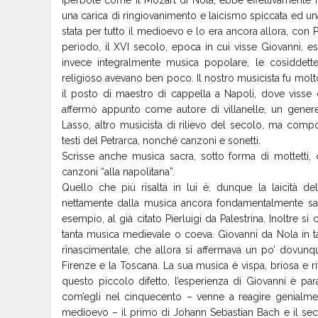
una carica di ringiovanimento e laicismo spiccata ed u
stata per tutto il medioevo e lo era ancora allora, con P
periodo, il XVI secolo, epoca in cui visse Giovanni, e
invece integralmente musica popolare, le cosiddette v
religioso avevano ben poco. Il nostro musicista fu mol
il posto di maestro di cappella a Napoli, dove visse
affermò appunto come autore di villanelle, un gene
Lasso, altro musicista di rilievo del secolo, ma compo
testi del Petrarca, nonché canzoni e sonetti.
Scrisse anche musica sacra, sotto forma di mottetti
canzoni “alla napolitana”.
Quello che più risalta in lui è, dunque la laicità del
nettamente dalla musica ancora fondamentalmente sac
esempio, al già citato Pierluigi da Palestrina. Inoltre s
tanta musica medievale o coeva. Giovanni da Nola in 
rinascimentale, che allora si affermava un po’ dovun
Firenze e la Toscana. La sua musica è vispa, briosa e r
questo piccolo difetto, l’esperienza di Giovanni è pa
com’egli nel cinquecento – venne a reagire genialme
medioevo – il primo di Johann Sebastian Bach e il se