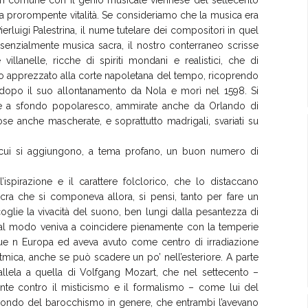
na prorompente vitalità. Se consideriamo che la musica era
ierluigi Palestrina, il nume tutelare dei compositori in quel
ssenzialmente musica sacra, il nostro conterraneo scrisse
illanelle, ricche di spiriti mondani e realistici, che di
to apprezzato alla corte napoletana del tempo, ricoprendo
 dopo il suo allontanamento da Nola e morì nel 1598. Si
re a sfondo popolaresco, ammirate anche da Orlando di
se anche mascherate, e soprattutto madrigali, svariati su
, cui si aggiungono, a tema profano, un buon numero di
l’ispirazione e il carattere folclorico, che lo distaccano
ra che si componeva allora, si pensi, tanto per fare un
i coglie la vivacità del suono, ben lungi dalla pesantezza di
tal modo veniva a coincidere pienamente con la temperie
que n Europa ed aveva avuto come centro di irradiazione
itmica, anche se può scadere un po’ nell’esteriore. A parte
rallela a quella di Volfgang Mozart, che nel settecento –
nte contro il misticismo e il formalismo – come lui del
condo del barocchismo in genere, che entrambi l’avevano