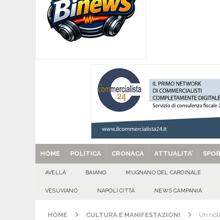
diritti»
EVIDENZA
[ 06/08/2026 ]
PRESENTATA L’XI EDIZIONE D
TRADIZIONI E COMUNITÀ
ALTA IRPINIA
[ 06/08/2026 ]
CASTELLAMMARE DI STABIA: cappu
dai Carabinieri
CRONACA
[ 06/08/2026 ]
ASL Avellino, il Direttore Gener
un’opportunità di crescita della sanità territorial
AVELLINO CITTÀ
[ 29/08/2025 ]
SANT’Oggi. Venerdì 29 agosto la 
HOME
POLITICA
CRONACA
ATTUALITA’
SPO
AVELLA
BAIANO
MUGNANO DEL CARDINALE
VESUVIANO
NAPOLI CITTÀ
NEWS CAMPANIA
HOME
CULTURA E MANIFESTAZIONI
Un nola