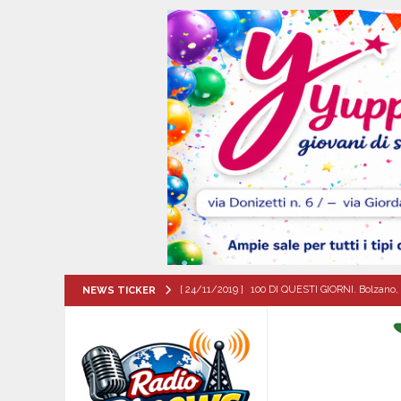
[ 24/11/2019 ]
100 DI QUESTI GIORNI. Bolzano, 
NEWS TICKER
QUESTI GIORNI
[ 07/08/2026 ]
Lioni, si presenta il libro “Tu 
per tante e tanti”
ALTA IRPINIA