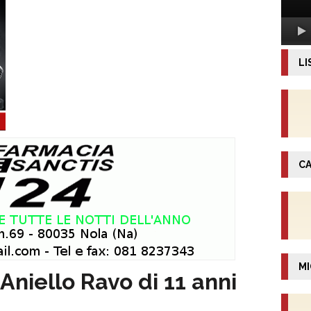
LI
CA
MI
 Aniello Ravo di 11 anni