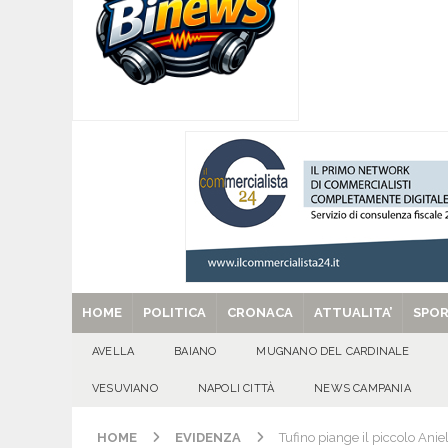
[ 07/08/2026 ]
Per la dignità del gonfalone di S
CULTURA E MANIFESTAZIONI
[ 07/08/2026 ]
ALMANACCO DEL GIORNO. Vener
[ 07/08/2026 ]
Baiano in festa per i 40 anni di 
[ 07/08/2026 ]
Santa Filomena: una storia di fe
[ 29/08/2025 ]
SANT’Oggi. Venerdì 29 agosto la 
HOME
POLITICA
CRONACA
ATTUALITA’
SPO
AVELLA
BAIANO
MUGNANO DEL CARDINALE
VESUVIANO
NAPOLI CITTÀ
NEWS CAMPANIA
HOME
EVIDENZA
Tufino piange il piccolo Anie