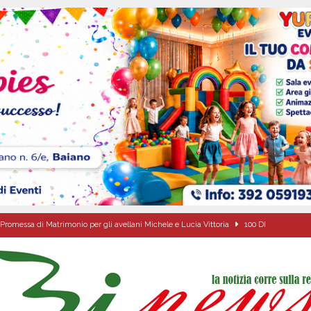
Promessa di Matrimonio per gli avellani Michele e Lucia Vittoria
100 DI
sei per me lo specchio e il porto” D’Amelio: “Gettiamo un seme d’impegno futuro