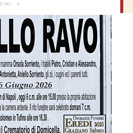
E' PIU'
0