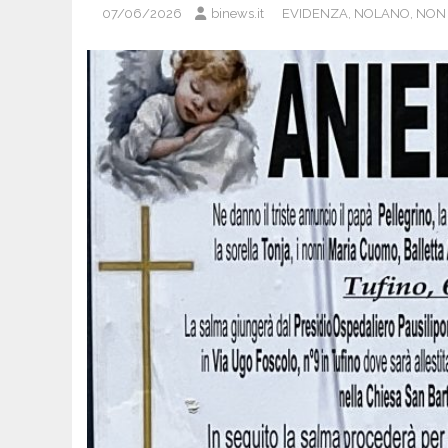
07/06/2026
binews.it
EVIDENZA
,
NOLANO
,
NON 