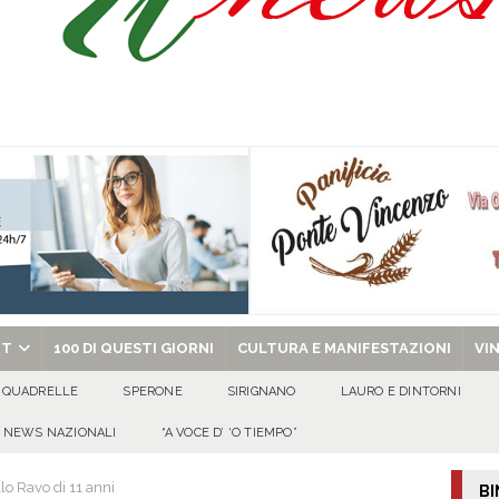
ant’Andrea — Appello per l’inclusione e la tutela delle tradizioni di Sirignano
dí, 7 Agosto 2026
ALMANACCO
Carla Miceli: gli auguri speciali della famiglia Colucci
100 DI QUESTI GIORNI
de che vive da oltre due secoli
ATTUALITA'
chiesa celebra il Martirio di san Giovanni Battista e santa Sabina
EVIDENZA
RT
100 DI QUESTI GIORNI
CULTURA E MANIFESTAZIONI
VI
QUADRELLE
SPERONE
SIRIGNANO
LAURO E DINTORNI
NEWS NAZIONALI
“A VOCE D’ ‘O TIEMPO”
llo Ravo di 11 anni
BI