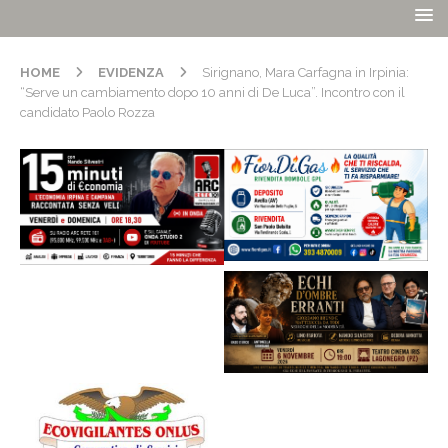
HOME
EVIDENZA
Sirignano, Mara Carfagna in Irpinia:
“Serve un cambiamento dopo 10 anni di De Luca”. Incontro con il
candidato Paolo Rozza