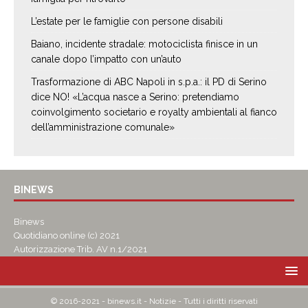
L’estate per le famiglie con persone disabili
Baiano, incidente stradale: motociclista finisce in un
canale dopo l’impatto con un’auto
Trasformazione di ABC Napoli in s.p.a.: il PD di Serino
dice NO! «L’acqua nasce a Serino: pretendiamo
coinvolgimento societario e royalty ambientali al fianco
dell’amministrazione comunale»
BINEWS
Binews
Quotidiano online (c) 2021
Autorizzazione Trib. AV n.1/2021
© 2016-2021 - binews.it - Notizie - Tutti i diritti riservati