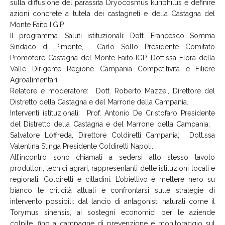
sulla diffusione del parassita Dryocosmus kuriphilus e definire
azioni concrete a tutela dei castagneti e della Castagna del
Monte Faito I.G.P.
Il programma. Saluti istituzionali: Dott. Francesco Somma
Sindaco di Pimonte, Carlo Sollo Presidente Comitato
Promotore Castagna del Monte Faito IGP, Dott.ssa Flora della
Valle Dirigente Regione Campania Competitività e Filiere
Agroalimentari.
Relatore e moderatore: Dott. Roberto Mazzei, Direttore del
Distretto della Castagna e del Marrone della Campania.
Interventi istituzionali: Prof. Antonio De Cristofaro Presidente
del Distretto della Castagna e del Marrone della Campania;
Salvatore Loffreda, Direttore Coldiretti Campania; Dott.ssa
Valentina Stinga Presidente Coldiretti Napoli.
All’incontro sono chiamati a sedersi allo stesso tavolo
produttori, tecnici agrari, rappresentanti delle istituzioni locali e
regionali, Coldiretti e cittadini. L’obiettivo è mettere nero su
bianco le criticità attuali e confrontarsi sulle strategie di
intervento possibili: dal lancio di antagonisti naturali come il
Torymus sinensis, ai sostegni economici per le aziende
colpite, fino a campagne di prevenzione e monitoraggio sul