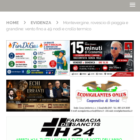
HOME
EVIDENZA
Montevergine, rovescio di pioggia e
grandine: vento fino a 49 nodi e crollo termico