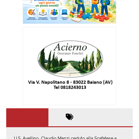
U.S. Avellino. Claudio Manzi ceduto alla Scafatese a