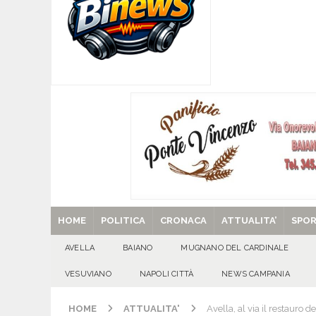
[ 07/08/2026 ]
Forza Italia apre la stagione de
sfide
ATTUALITA'
[ 07/08/2026 ]
Lauro riaccende la storia: il Cas
[ 07/08/2026 ]
Portici, trovati senza vita in 
[ 07/08/2026 ]
Montoro (AV): Ruba circa 130mil
[ 29/08/2025 ]
SANT’Oggi. Venerdì 29 agosto la 
HOME
POLITICA
CRONACA
ATTUALITA’
SPO
AVELLA
BAIANO
MUGNANO DEL CARDINALE
VESUVIANO
NAPOLI CITTÀ
NEWS CAMPANIA
HOME
ATTUALITA'
Avella, al via il restauro