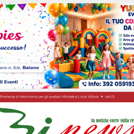
Promessa di Matrimonio per gli avellani Michele e Lucia Vittoria
100 DI
o della fede: il triduo di Santa Filomena tra le strade del paese