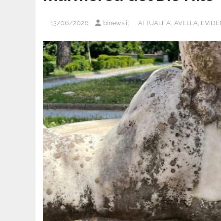
13/06/2026
binews.it
ATTUALITA'
,
AVELLA
,
EVID