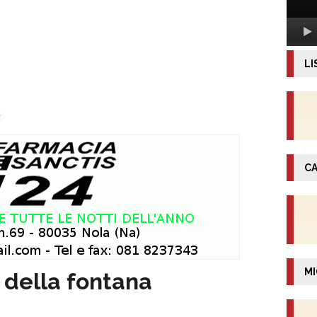
LI
CA
MI
o della fontana