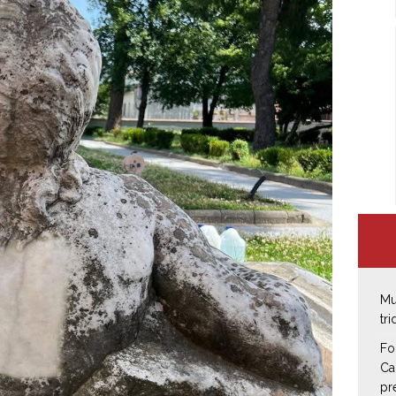
Mu
tr
Fo
Ca
pr