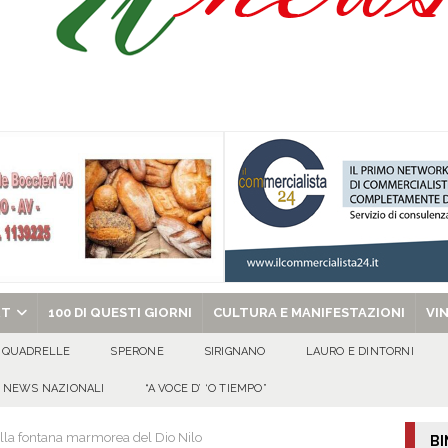
l congresso in Campania: obiettivo consolidare la crescita e preparare le prossime
tello Lancellotti tornerà ad ardere nella notte del 30 agosto
ATTUALITA'
casa un uomo e una donna: aperta un’indagine
ATTUALITA'
a di energia elettrica – i Carabinieri denunciano un 65enne
EVIDENZA
chiesa celebra il Martirio di san Giovanni Battista e santa Sabina
EVIDENZA
RT
100 DI QUESTI GIORNI
CULTURA E MANIFESTAZIONI
VI
QUADRELLE
SPERONE
SIRIGNANO
LAURO E DINTORNI
NEWS NAZIONALI
“A VOCE D’ ‘O TIEMPO”
 della fontana marmorea del Dio Nilo
BI