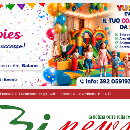
Promessa di Matrimonio per gli avellani Michele e Lucia Vittoria
100 DI
 a Cancello ed Arnone: filiera bufalina solida ed in crescita continua
AREA