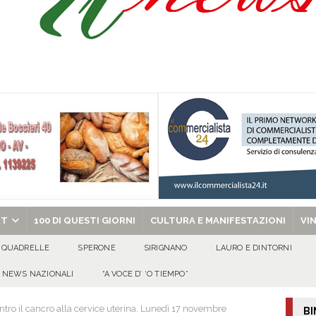
a nel giorno di Santa Filomena: muore il 60enne Carmine Colucci
arlo III: l’appello della famiglia per ritrovarlo
AVELLA
one disabili
AVELLA
ciclista finisce in un canale dopo l’impatto con un’auto
BAIANO
chiesa celebra il Martirio di san Giovanni Battista e santa Sabina
EVIDENZA
RT
100 DI QUESTI GIORNI
CULTURA E MANIFESTAZIONI
VI
QUADRELLE
SPERONE
SIRIGNANO
LAURO E DINTORNI
NEWS NAZIONALI
“A VOCE D’ ‘O TIEMPO”
ontro il cancro alla cervice uterina. Lunedì 17 novembre
BI