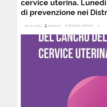
cervice uterina. Luned
di prevenzione nei Distr
15/11/2025
binews.it
EVIDENZA
,
IRPINIA
0