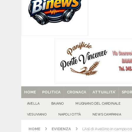
[ 09/08/2026 ]
Mugnano del Cardinale, tragedi
ATTUALITA'
[ 09/08/2026 ]
Avella, cucciolo smarrito in via C
[ 09/08/2026 ]
L’estate per le famiglie con pers
[ 09/08/2026 ]
Baiano, incidente stradale: moto
[ 29/08/2025 ]
SANT’Oggi. Venerdì 29 agosto la 
HOME
POLITICA
CRONACA
ATTUALITA’
SPO
AVELLA
BAIANO
MUGNANO DEL CARDINALE
VESUVIANO
NAPOLI CITTÀ
NEWS CAMPANIA
HOME
EVIDENZA
L’Asl di Avellino in campo c