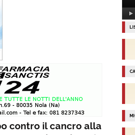
LI
CA
MI
po contro il cancro alla