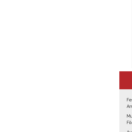
Fe
Ar
Mu
Fi