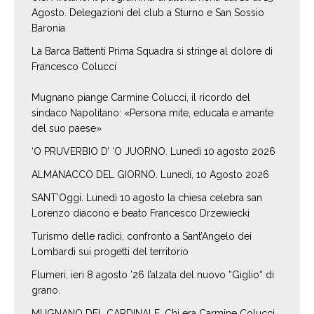
Agosto. Delegazioni del club a Sturno e San Sossio
Baronia
La Barca Battenti Prima Squadra si stringe al dolore di
Francesco Colucci
Mugnano piange Carmine Colucci, il ricordo del
sindaco Napolitano: «Persona mite, educata e amante
del suo paese»
‘O PRUVERBIO D’ ‘O JUORNO. Lunedì 10 agosto 2026
ALMANACCO DEL GIORNO. Lunedí, 10 Agosto 2026
SANT’Oggi. Lunedì 10 agosto la chiesa celebra san
Lorenzo diacono e beato Francesco Drzewiecki
Turismo delle radici, confronto a Sant’Angelo dei
Lombardi sui progetti del territorio
Flumeri, ieri 8 agosto ’26 l’alzata del nuovo “Giglio“ di
grano.
MUGNANO DEL CARDINALE. Chi era Carmine Colucci,