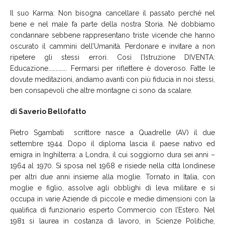
Il suo Karma:
Non bisogna cancellare il passato perché nel
bene e nel male fa parte della nostra Storia. Né dobbiamo
condannare sebbene rappresentano triste vicende che hanno
oscurato il cammini dell’Umanità. Perdonare e invitare a non
ripetere gli stessi errori. Così l’Istruzione DIVENTA:
Educazione……………. Fermarsi per riflettere è doveroso.
Fatte le
dovute meditazioni, andiamo avanti con più fiducia in noi stessi,
ben consapevoli che altre montagne ci sono da scalare
.
di Saverio
Bellofatto
Pietro Sgambati scrittore nasce a
Quadrelle
(AV) il due
settembre 1944. Dopo il diploma lascia il paese nativo ed
emigra in Inghilterra: a Londra, il cui soggiorno dura sei anni –
1964 al 1970. Si sposa nel 1968 e risiede nella città londinese
per altri due anni insieme alla moglie. Tornato in Italia, con
moglie e figlio, assolve agli obblighi di leva militare e si
occupa in varie Aziende di piccole e medie dimensioni con la
qualifica di funzionario esperto Commercio con l’Estero. Nel
1981 si laurea in costanza di lavoro, in Scienze Politiche,