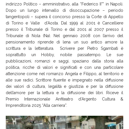
indirizzo Politico – amministrativo, alla “Federico
II°
” in Napoli.
Dopo un lungo intervallo di disoccupazione – periodo
tangentopoli – supera il concorso presso la Corte di Appello
di Torino e Valle d’Aosta. Dal 1999 al 2001 è Cancelliere
presso il Tribunale di Torino e dal 2001 al 2007 presso il
Tribunale di Nola (
Na
). Nel gennaio 2008 con l’arrivo del
pensionamento riprende di lena un suo antico amore la
scrittura e la letteratura. Scrivere per Pietro Sgambati è
soprattutto un Hobby, nobile passatempo. Le sue
pubblicazioni, romanzi e saggi, spaziano dalla storia alla
politica, ricche di valori e significati e con una particolare
attenzione come nel romanzo
Angela e Filippo
, al territorio e
alle sue radici. Scrittore fluente e impegnato nella diffusione
dei valori di cultura, legalità e giustizia e per la diffusione
dell’amore per la lettura e la diffusione dei libri. Riceve il
Premio Internazionale Anfiteatro d’Argento Cultura &
Imprenditoria 2025 “Alla carriera”.