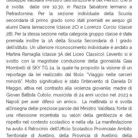
è svolta dalle ore 10.30, in Piazza Salvatore Iermano a
Pietrastornina. Per la sezione individuale della Scuola
secondaria di primo grado sono stati premiati ex aequo gli
alunni Diana Iannaccone (classe 2C) e Lorenzo Curcio (classe
2B). Per la stessa sezione nella categoria gruppo classe è stata
premiata inoltre la 1A della Scuola Secondaria di I grado
dell’istituto. Un ulteriore riconoscimento individuale è andato a
Martina Ramaglia (classe 3A del Liceo Classico). L’evento si è
svolto con la magistrale conduzione della giornalista Gaia
Mombelli di SKY TG 24, la quale ha proposto la visione di un
reportage da lei realizzato dal titolo “Viaggio nelle carceri
minorili”. Molto significativo è stato l’intervento di Daniela Di
Maggio, attiva nel contrasto alla violenza giovanile, madre di
Giovan Battista Cutolo, musicista di 24 anni ucciso nel 2023 a
Napoli per aver difeso un amico. La mattinata si è svolta
all’insegna delle preziose parole del Ministro Valditara, fonte di
una riflessione incentrata su valori della gentilezza e del
rispetto nel contesto scolastico e nella vita. La manifestazione
ha avuto il Patrocinio dell’Ufficio Scolastico Provinciale Ambito
Territoriale di Avellino, della Provincia di Avellino, della