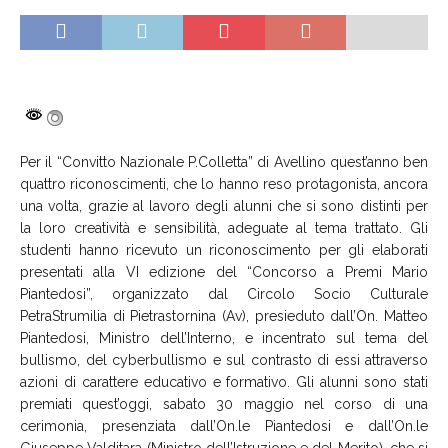
Per il “Convitto Nazionale P.Colletta” di Avellino quest’anno ben
quattro riconoscimenti, che lo hanno reso protagonista, ancora
una volta, grazie al lavoro degli alunni che si sono distinti per
la loro creatività e sensibilità, adeguate al tema trattato. Gli
studenti hanno ricevuto un riconoscimento per gli elaborati
presentati alla VI edizione del “Concorso a Premi Mario
Piantedosi”, organizzato dal Circolo Socio Culturale
PetraStrumilia di Pietrastornina (Av), presieduto dall’On. Matteo
Piantedosi, Ministro dell’Interno, e incentrato sul tema del
bullismo, del cyberbullismo e sul contrasto di essi attraverso
azioni di carattere educativo e formativo. Gli alunni sono stati
premiati quest’oggi, sabato 30 maggio nel corso di una
cerimonia, presenziata dall’On.le Piantedosi e dall’On.le
Giuseppe Valditara (Ministro dell’Istruzione e del Merito), che si