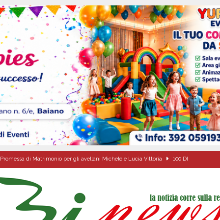
Promessa di Matrimonio per gli avellani Michele e Lucia Vittoria
100 DI
di casa per aggredire il compagno della ex – decisivo l’allarme anti-stalker e