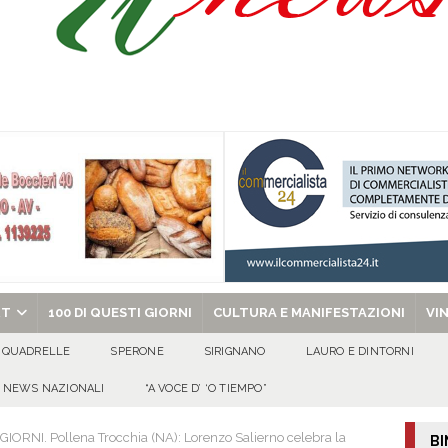
piccola Eleonora D’Avanzo
100 DI QUESTI GIORNI
lontari: “Così aumentano i disagi”. L’intervento di Pasquale Capriglione
nsiamo ai nostri figli prima che sia troppo tardi
EVIDENZA
A6, Salvatore Alaia passa al contrattacco: «I cittadini facciano valere i propri
chiesa celebra il Martirio di san Giovanni Battista e santa Sabina
EVIDENZA
RT
100 DI QUESTI GIORNI
CULTURA E MANIFESTAZIONI
VI
QUADRELLE
SPERONE
SIRIGNANO
LAURO E DINTORNI
NEWS NAZIONALI
“A VOCE D’ ‘O TIEMPO”
GIORNI. Pollena Trocchia (NA): Lorenzo Salierno celebra la
BI