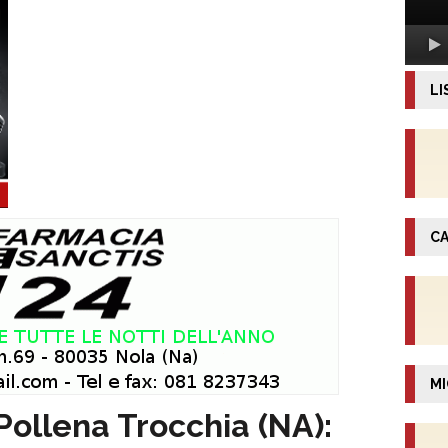
LI
CA
MI
Pollena Trocchia (NA):