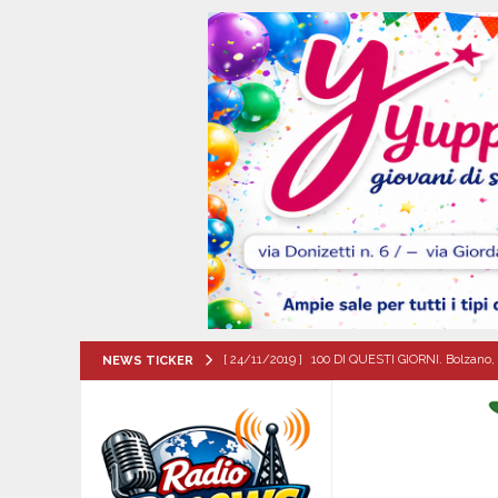
[ 24/11/2019 ]
100 DI QUESTI GIORNI. Bolzano, 
NEWS TICKER
QUESTI GIORNI
[ 06/08/2026 ]
Valle dell’Irno: sfonda la porta 
l’intervento dei Carabinieri
CRONACA