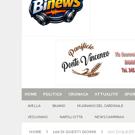
[ 06/08/2026 ]
AVELLA. Fiocco rosa: è nata la 
[ 06/08/2026 ]
QUADRELLE. Caditoie, stop ai vo
EVIDENZA
[ 06/08/2026 ]
Il futuro è nelle nostre mani: pe
[ 06/08/2026 ]
BAIANESE. Piano di Zona Sociale 
diritti»
EVIDENZA
[ 29/08/2025 ]
SANT’Oggi. Venerdì 29 agosto la 
HOME
POLITICA
CRONACA
ATTUALITA’
SPO
AVELLA
BAIANO
MUGNANO DEL CARDINALE
VESUVIANO
NAPOLI CITTÀ
NEWS CAMPANIA
HOME
100 DI QUESTI GIORNI
100 DI QUESTI 