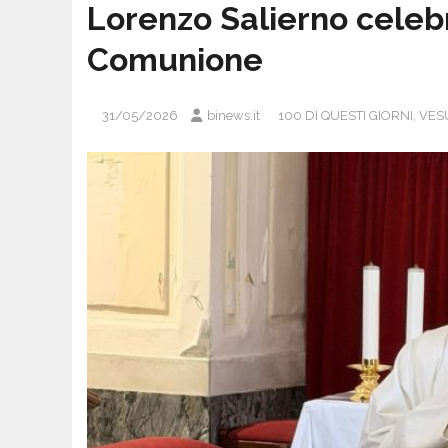
Lorenzo Salierno celeb
Comunione
31/05/2026
binews.it
100 DI QUESTI GIORNI
,
VES