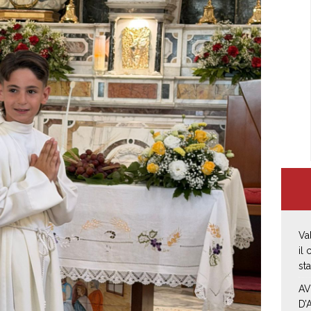
Va
il
st
AV
D’