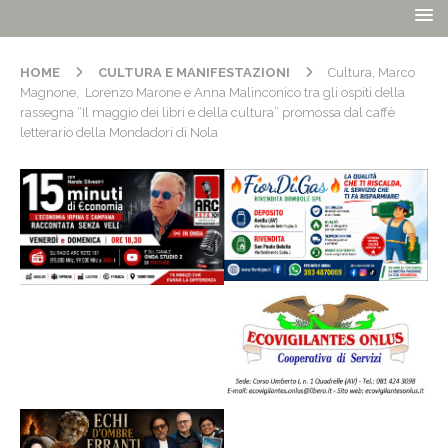
HOME
CULTURA E MANIFESTAZIONI
Cultura, Marco
Magnone, Lorenzo Marone e Anna Malinconico tra gli ospiti della
rassegna “Il maggio dei libri e della cultura” promossa dal caffè
letterario della Mondadori di Nola