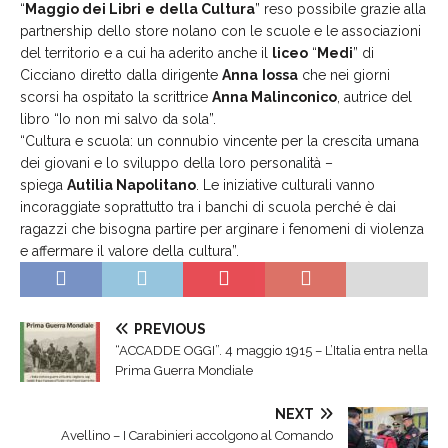
“
Maggio dei Libri
e
della Cultura
” reso possibile grazie alla
partnership dello store nolano con le scuole e le associazioni
del territorio e a cui ha aderito anche il
liceo
“
Medi
” di
Cicciano diretto dalla dirigente
Anna
Iossa
che nei giorni
scorsi ha ospitato la scrittrice
Anna Malinconico
, autrice del
libro “Io non mi salvo da sola”.
“Cultura e scuola: un connubio vincente per la crescita umana
dei giovani e lo sviluppo della loro personalità –
spiega
Autilia Napolitano
. Le iniziative culturali vanno
incoraggiate soprattutto tra i banchi di scuola perché è dai
ragazzi che bisogna partire per arginare i fenomeni di violenza
e affermare il valore della cultura”.
PREVIOUS
“ACCADDE OGGI”. 4 maggio 1915 – L’Italia entra nella
Prima Guerra Mondiale
NEXT
Avellino – I Carabinieri accolgono al Comando