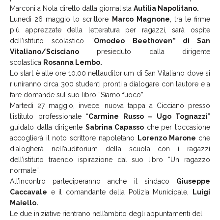
Marconi a Nola diretto dalla giornalista
Autilia Napolitano.
Lunedi 26 maggio lo scrittore
Marco
Magnone
, tra le firme
più apprezzate della letteratura per ragazzi, sarà ospite
dell’istituto scolastico “
Omodeo
Beethoven” di San
Vitaliano/Scisciano
presieduto dalla dirigente
scolastica
Rosanna Lembo.
Lo start è alle ore 10.00 nell’auditorium di San Vitaliano dove si
riuniranno circa 300 studenti pronti a dialogare con l’autore e a
fare domande sul suo libro “Siamo fuoco”.
Martedi 27 maggio, invece, nuova tappa a Cicciano presso
l’istituto professionale “
Carmine Russo – Ugo Tognazzi
”
guidato dalla dirigente
Sabrina Capasso
che per l’occasione
accoglierà il noto scrittore napoletano
Lorenzo Marone
che
dialogherà nell’auditorium della scuola con i ragazzi
dell’istituto traendo ispirazione dal suo libro “Un ragazzo
normale”.
All’incontro parteciperanno anche il sindaco
Giuseppe
Caccavale
e il comandante della Polizia Municipale,
Luigi
Maiello.
Le due iniziative rientrano nell’ambito degli appuntamenti del