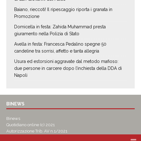
Baiano, rieccoti! Il ripescaggio riporta i granata in
Promozione
Domicella in festa: Zahida Muhammad presta
giuramento nella Polizia di Stato
Avella in festa: Francesca Pedalino spegne 50
candeline tra sorrisi, affetto e tanta allegria
Usura ed estorsioni aggravate dal metodo mafioso:
due persone in carcere dopo l’inchiesta della DDA di
Napoli
BINEWS
Binews
Quotidiano online (c) 2021
Autorizzazione Trib. AV n.1/2021