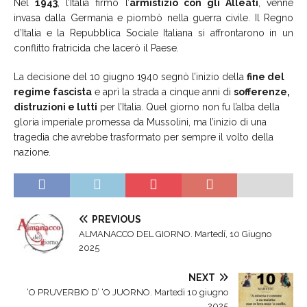
Nel
1943
, l’Italia firmò l’
armistizio con gli Alleati
, venne
invasa dalla Germania e piombò nella guerra civile. Il Regno
d’Italia e la Repubblica Sociale Italiana si affrontarono in un
conflitto fratricida che lacerò il Paese.
La decisione del 10 giugno 1940 segnò l’inizio della
fine del
regime fascista
e aprì la strada a cinque anni di
sofferenze,
distruzioni e lutti
per l’Italia. Quel giorno non fu l’alba della
gloria imperiale promessa da Mussolini, ma l’inizio di una
tragedia che avrebbe trasformato per sempre il volto della
nazione.
PREVIOUS
ALMANACCO DEL GIORNO. Martedí, 10 Giugno
2025
NEXT
‘O PRUVERBIO D’ ‘O JUORNO. Martedì 10 giugno
2025