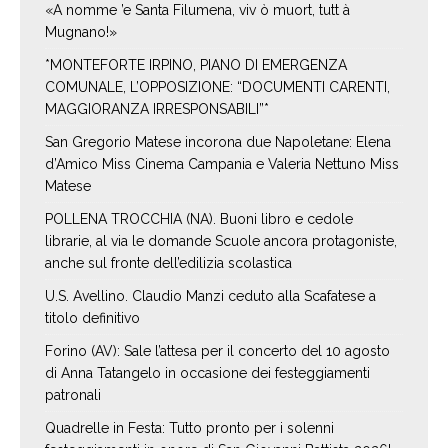
«A nomme ’e Santa Filumena, viv ò muort, tutt à
Mugnano!»
*MONTEFORTE IRPINO, PIANO DI EMERGENZA
COMUNALE, L’OPPOSIZIONE: “DOCUMENTI CARENTI,
MAGGIORANZA IRRESPONSABILI”*
San Gregorio Matese incorona due Napoletane: Elena
d’Amico Miss Cinema Campania e Valeria Nettuno Miss
Matese
POLLENA TROCCHIA (NA). Buoni libro e cedole
librarie, al via le domande Scuole ancora protagoniste,
anche sul fronte dell’edilizia scolastica
U.S. Avellino. Claudio Manzi ceduto alla Scafatese a
titolo definitivo
Forino (AV): Sale l’attesa per il concerto del 10 agosto
di Anna Tatangelo in occasione dei festeggiamenti
patronali
Quadrelle in Festa: Tutto pronto per i solenni