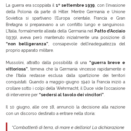
La guerra era scoppiata il
1º settembre 1939
, con l’invasione
della Polonia da parte di Hitler. Mentre Germania e Unione
Sovietica si spartivano l’Europa orientale, Francia e Gran
Bretagna si preparavano a un conflitto lungo e sanguinoso.
L’Italia, formalmente alleata della Germania nel
Patto d’Acciaio
(1939), aveva però mantenuto inizialmente una posizione di
“non belligeranza”
, consapevole dell’inadeguatezza del
proprio apparato militare.
Mussolini, attratto dalla possibilità di una
“guerra breve e
vittoriosa”
, temeva che la Germania vincesse rapidamente e
che l’Italia restasse esclusa dalla spartizione dei territori
conquistati. Quando a maggio-giugno 1940 la Francia iniziò a
crollare sotto i colpi della Wehrmacht, il Duce vide l’occasione
di intervenire per
“sedersi al tavolo dei vincitori”
.
Il 10 giugno, alle ore 18, annunciò la decisione alla nazione
con un discorso destinato a entrare nella storia:
“Combattenti di terra, di mare e dell’aria! La dichiarazione