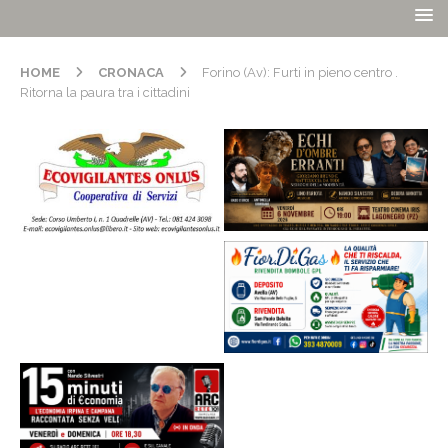
HOME
CRONACA
Forino (Av): Furti in pieno centro .
Ritorna la paura tra i cittadini