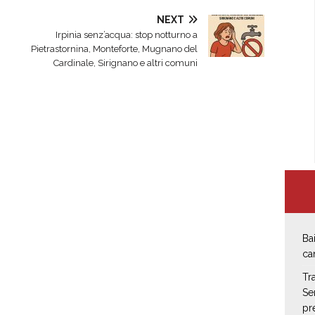
NEXT
Irpinia senz’acqua: stop notturno a
Pietrastornina, Monteforte, Mugnano del
Cardinale, Sirignano e altri comuni
Ba
ca
Tr
Se
pr