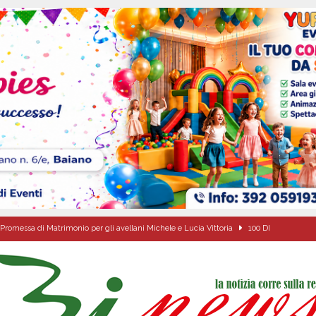
Promessa di Matrimonio per gli avellani Michele e Lucia Vittoria
100 DI
ciclista finisce in un canale dopo l’impatto con un’auto
BAIANO
 s.p.a.: il PD di Serino dice NO! «L’acqua nasce a Serino: pretendiamo