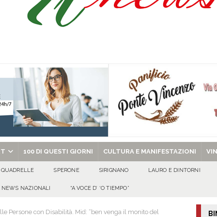
 al fianco dell’amministrazione comunale»
EVIDENZA
tta di Quadrelle per i suoi 50 ann
100 DI QUESTI GIORNI
omenica 9 agosto 2026
ALMANACCO
ino Sorrentino
100 DI QUESTI GIORNI
chiesa celebra il Martirio di san Giovanni Battista e santa Sabina
EVIDENZA
RT
100 DI QUESTI GIORNI
CULTURA E MANIFESTAZIONI
VI
QUADRELLE
SPERONE
SIRIGNANO
LAURO E DINTORNI
NEWS NAZIONALI
“A VOCE D’ ‘O TIEMPO”
le Persone con Disabilità. Mid: “ben venga il monito del
BI