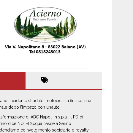
iano, incidente stradale: motociclista finisce in un
nale dopo l’impatto con un’auto
asformazione di ABC Napoli in s.p.a.: il PD di
rino dice NO! «L’acqua nasce a Serino:
etendiamo coinvolgimento societario e royalty