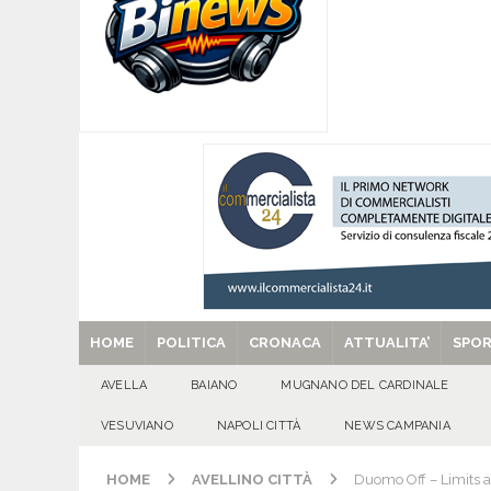
coinvolgimento societario e royalty ambientali
[ 09/08/2026 ]
Tanti auguri a Raffaella Navarre
[ 09/08/2026 ]
‘O PRUVERBIO D’ ‘O JUORNO. D
[ 09/08/2026 ]
Mugnano – I 60 anni di Bernard
[ 29/08/2025 ]
SANT’Oggi. Venerdì 29 agosto la 
HOME
POLITICA
CRONACA
ATTUALITA’
SPO
AVELLA
BAIANO
MUGNANO DEL CARDINALE
VESUVIANO
NAPOLI CITTÀ
NEWS CAMPANIA
HOME
AVELLINO CITTÀ
Duomo Off – Limits al