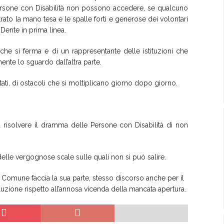
ersone con Disabilità non possono accedere, se qualcuno
rato la mano tesa e le spalle forti e generose dei volontari
Dente in prima linea.
 che si ferma e di un rappresentante delle istituzioni che
te lo sguardo dall’altra parte.
estati, di ostacoli che si moltiplicano giorno dopo giorno.
a risolvere il dramma delle Persone con Disabilità di non
 delle vergognose scale sulle quali non si può salire.
 il Comune faccia la sua parte, stesso discorso anche per il
luzione rispetto all’annosa vicenda della mancata apertura.