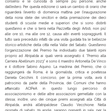
consensi e le curiosità di sempre più persone, anche
dall’estero. Per questa edizione ci sarà un cambio di orario che
riguarderà l’evento di domenica mattina per l’inaugurazione
della nona stele dei vincitori e della premiazione dei dieci
studenti di scuole medie e superiori che si sono distinti
quest’anno e che si terrà nella Piazzetta degli Artisti, non più’
alle ore 10, ma alle ore 12, causa altri eventi sopraggiunti. Il
tutto sarà preceduto infatti da una visita guidata tra le bellezze
storico-artistiche della città nella Valle del Sabato. Quest’anno
l’organizzazione del Premio ha individuato due talenti irpini
proprio ad Atripalda ai quali verrà assegnato il “Premio alla
Carriera Abellinum 2023” e sono il maestro Antonella De Vinco
e il dottore Sabino Aquino. La madrina del Premio, che ci
raggiungerà da Roma, è la giornalista, critica e poetessa
Daniela Cecchini. Il concorso, per la prima volta, avrà il
patrocinio da parte della Provincia, dei Comuni che hanno
affiancato ACIPeA in questo lungo percorso di
associazionismo e delle altre associazioni gemellate con la
stessa; inoltre, uno dei cinque premi assegnati alla Città di
Atripalda, andrà all’atripaldese Claudio Vecchione. Nella
giornata di sabato 29 aprile, saranno presenti in sala, per la